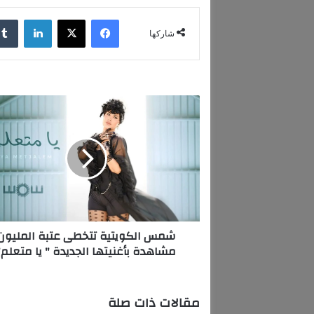
فيسبوك
‫X
لينكدإن
شاركها
ش
م
س
ا
ل
ك
و
ي
ت
شمس الكويتية تتخطى عتبة المليون
ي
مشاهدة بأغنيتها الجديدة " يا متعلم"
ة
ت
ت
خ
مقالات ذات صلة
ط