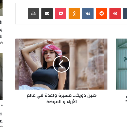
‏Tumblr
بينتيريست
‏Reddit
‏VKontakte
Odnoklassniki
‫Pocket
مشاركة عبر البريد
طباعة
ال
ل
ح
ن
ي
ن
د
و
ي
ك
.
حنين دويك... مسيرة واعدة في عالم
.
الأزياء و الموضة
.
“س
م
س
عا
ي
ر