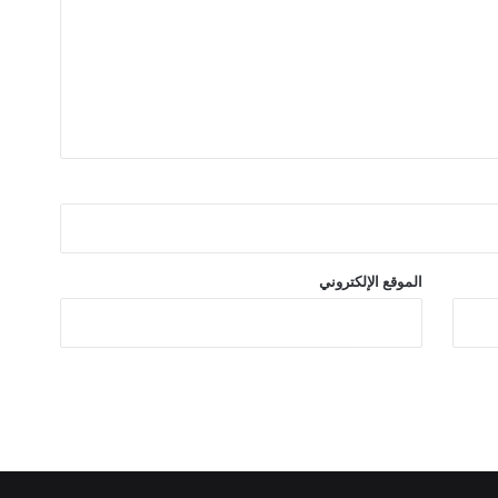
ل
م
و
ض
ة
الموقع الإلكتروني