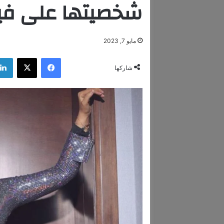
شخصيتها على ف
مايو 7, 2023
فيسبوك
‫X
شاركها