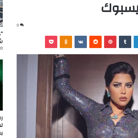
يسبوك
0
“د
لينكدإن
‏Tumblr
بينتيريست
‏Reddit
‏VKontakte
Odnoklassniki
‫Pocket
شا
ل
بع