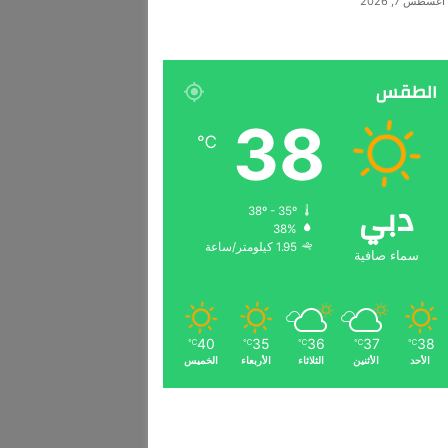
أغسطس 7, 2026
الطقس
38
℃
دبي
38º - 35º
38%
1.95 كيلومتر/ساعة
سماء صافية
40
35
36
37
38
℃
℃
℃
℃
℃
الأحد
الأثنين
الثلاثاء
الأربعاء
الخميس