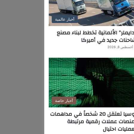
أخبار عالمية
ايملر” الألمانية تخطط لبناء مصنع
حنات جديد في أميركا
أغسطس 8, 2026
أخبار خاصة
روسيا تعتقل 20 شخصاً في مداهمات
منصات عملات رقمية مرتبطة
مليات احتيال