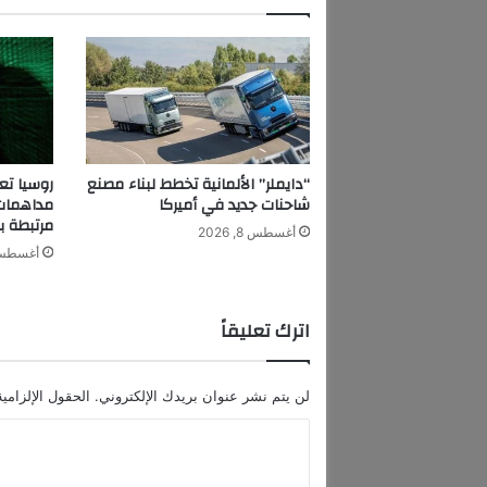
ى
ع
ت
ب
ة
ا
ل
م
“دايملر” الألمانية تخطط لبناء مصنع
ل
شاحنات جديد في أميركا
مداهمات
ي
مرتبطة ب
أغسطس 8, 2026
و
أغسطس 8, 6
ن
م
ش
اترك تعليقاً
ا
ه
د
لن يتم نشر عنوان بريدك الإلكتروني.
الحقول الإلزامية
ة
ب
ا
أ
ل
غ