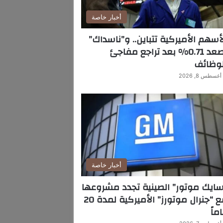
أخبار خاصة
أسهم الأميركية تتباين.. و”ناسداك”
يصعد 0.71% بعد تراجع مفاجئ
لوظائف
أغسطس 8, 2026
أخبار خاصة
ايك موتور” الصينية تجدد مشروعها
مع “جنرال موتورز” الأميركية لمدة 20
ماً