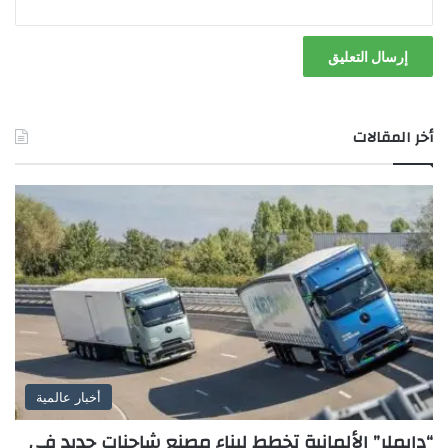
أخر المقالات
أخبار عالمية
“دايملر” الألمانية تخطط لبناء مصنع شاحنات جديد في