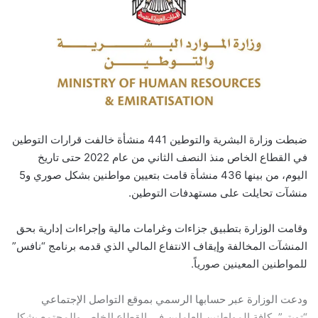
ضبطت وزارة البشرية والتوطين 441 منشأة خالفت قرارات التوطين
في القطاع الخاص منذ النصف الثاني من عام 2022 حتى تاريخ
اليوم، من بينها 436 منشأة قامت بتعيين مواطنين بشكل صوري و5
منشآت تحايلت على مستهدفات التوطين.
وقامت الوزارة بتطبيق جزاءات وغرامات مالية وإجراءات إدارية بحق
المنشآت المخالفة وإيقاف الانتفاع المالي الذي قدمه برنامج “نافس”
للمواطنين المعينين صورياً.
ودعت الوزارة عبر حسابها الرسمي بموقع التواصل الإجتماعي
“تويتر”، كافة المواطنين العاملين في القطاع الخاص والمجتمع بشكل