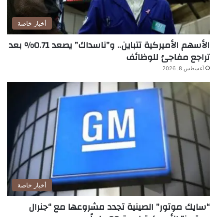
أخبار خاصة
الأسهم الأميركية تتباين.. و”ناسداك” يصعد 0.71% بعد
تراجع مفاجئ للوظائف
أغسطس 8, 2026
أخبار خاصة
“سايك موتور” الصينية تجدد مشروعها مع “جنرال