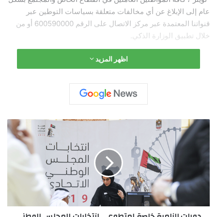
عام إلى الإبلاغ عن أي مخالفات متعلقة بسياسات التوطين عبر
قنواتنا المعتمدة عبر مركز الاتصال على الرقم 600590000 أو من
خلال تطبيق الوزارة الذكي.
اظهر المزيد
د
و
ر
ا
ت
إ
ل
ز
ا
دورات إلزامية خاصة لمتطوعي انتخابات المجلس الوطني
م