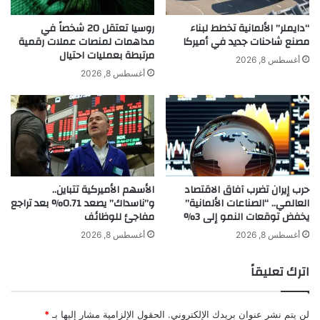
ا
ج
ل
ت
“دايملر” الألمانية تخطط لبناء
روسيا تعتقل 20 شخصاً في
م
ن
مصنع شاحنات جديد في أميركا
مداهمات لمنصات عملات رقمية
مرتبطة بعمليات احتيال
ج
ا
أغسطس 8, 2026
ل
ر
أغسطس 8, 2026
س
ي
ا
ت
ل
ت
و
خ
ط
ط
ن
ى
ي
ع
حرب إيران تضرب آفاق الاقتصاد
الأسهم الأميركية تتباين..
ت
العالمي.. “الصناعات الألمانية”
و”ناسداك” يصعد 0.71% بعد تراجع
ب
يخفض توقعات النمو إلى 3%
مفاجئ للوظائف
ة
ا
أغسطس 8, 2026
أغسطس 8, 2026
ل
ن
اترك تعليقاً
ص
ف
م
لن يتم نشر عنوان بريدك الإلكتروني.
الحقول الإلزامية مشار إليها بـ
*