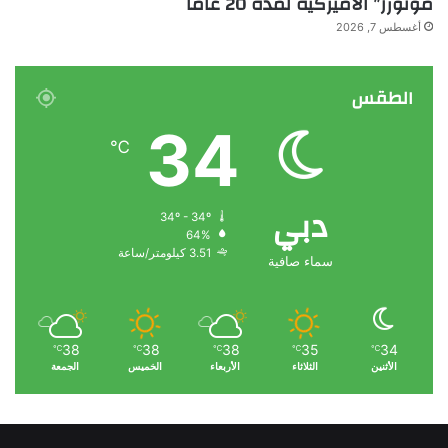
موتورز” الأميركية لمدة 20 عاماً
أغسطس 7, 2026
الطقس
34
℃
دبي
34º - 34º
64%
3.51 كيلومتر/ساعة
سماء صافية
38
38
38
35
34
℃
℃
℃
℃
℃
الأثنين
الثلاثاء
الأربعاء
الخميس
الجمعة