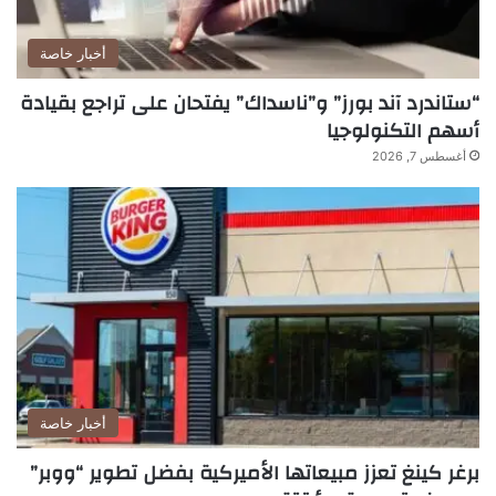
أخبار خاصة
“ستاندرد آند بورز” و”ناسداك” يفتحان على تراجع بقيادة
أسهم التكنولوجيا
أغسطس 7, 2026
أخبار خاصة
برغر كينغ تعزز مبيعاتها الأميركية بفضل تطوير “ووبر”