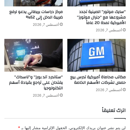
ا
ض
ل
ي
“سايك موتور” الصينية تجدد
مركز دراسات بريطاني يدعو لرفع
س
مشروعها مع “جنرال موتورز”
ضريبة الدخل إلى 52%
و
الأميركية لمدة 20 عاماً
و
ا
أغسطس 7, 2026
ي
ل
أغسطس 7, 2026
د
د
ه
ب
ت
ه
م
ة
مكاتب محاماة أميركية تدرس بيع
“ستاندرد آند بورز” و”ناسداك”
ا
حصص لشركات الأسهم الخاصة
يفتحان على تراجع بقيادة أسهم
ل
التكنولوجيا
ا
أغسطس 7, 2026
ح
أغسطس 7, 2026
ت
ي
اترك تعليقاً
ا
ل
لن يتم نشر عنوان بريدك الإلكتروني.
الحقول الإلزامية مشار إليها بـ
*