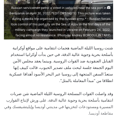
Russian servicemen patrol a street in vehicles near the sea port in
Berdyansk on April 30, 2022. *EDITOR'S NOTE: This picture was taken
during a media trip organised by the Russian army.* - Russian forces
took control of this port city on the Sea of Azov in the first days of the
military campaign they launched in Ukraine on February 24, 2022,
facing almost no resistance. (Photo by Andrey BORODULIN / AFP)
شنت روسيا الليلة الماضية هجمات انتقامية على مواقع أوكرانية
بأسلحة بحرية وجوية عالية الدقة، في حين بدأت أوكرانيا استخدام
القنابل العنقودية ضد القوات الروسية. وبينما يعقد مجلس الأمن
اليوم الجمعة جلسة لبحث ملف تصدير الحبوب، قالت كييف إنها
ستعدّ السفن المتجهة إلى روسيا عبر البحر الأسود أهدافا عسكرية
انطلاقا من “مبدأ المعاملة بالمثل”.
وقد واصلت القوات المسلحة الروسية الليلة الماضية شن ضربات
انتقامية بأسلحة بحرية وجوية عالية الدقة، على ورش لإنتاج القوارب
المسيرة ومستودعات لتخزينها في مدينتي أوديسا وإيليتشيفسك وفي
مقاطعة أوديسا.