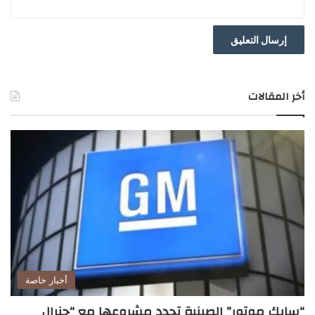
أخر المقالات
أخبار خاصة
“سايك موتور” الصينية تجدد مشروعها مع “جنرال