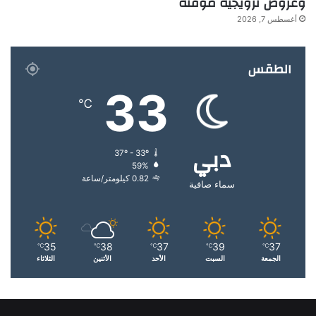
وعروض ترويجية مؤقتة
أغسطس 7, 2026
الطقس
33
℃
دبي
37º - 33º
59%
0.82 كيلومتر/ساعة
سماء صافية
35
38
37
39
37
℃
℃
℃
℃
℃
الجمعة
السبت
الأحد
الأثنين
الثلاثاء