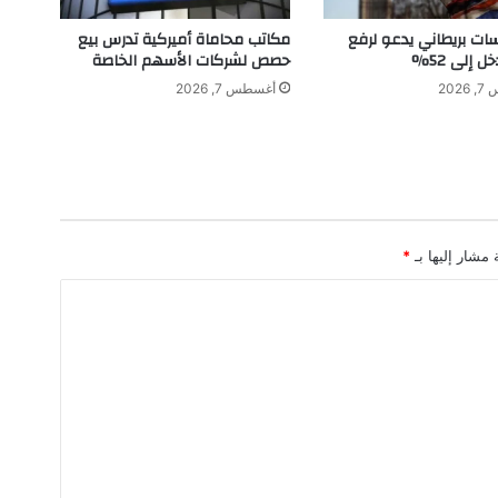
ف
ي
سات بريطاني يدعو لرفع
مكاتب محاماة أميركية تدرس بيع
ر
ل إلى 52%
حصص لشركات الأسهم الخاصة
ح
202
أغسطس 7, 2026
ل
ة
إ
ل
ى
ف
ي
 مشار إليها بـ
*
ن
ي
س
ي
ا
ا
ل
إ
ي
ط
ا