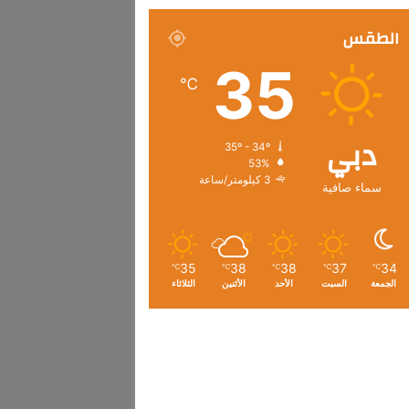
الطقس
35
℃
دبي
35º - 34º
53%
3 كيلومتر/ساعة
سماء صافية
35
38
38
37
34
℃
℃
℃
℃
℃
الجمعة
السبت
الأحد
الأثنين
الثلاثاء