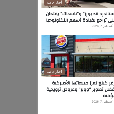
أخبار خاصة
تاندرد آند بورز” و”ناسداك” يفتحان
ى تراجع بقيادة أسهم التكنولوجيا
أغسطس 7, 2026
أخبار خاصة
غر كينغ تعزز مبيعاتها الأميركية
ضل تطوير “ووبر” وعروض ترويجية
ؤقتة
أغسطس 7, 2026