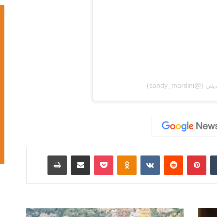
‏Tumblr
بينتيريست
‏Reddit
‏VKontakte
Odnoklassniki
‫Pocket
مشاركة عبر البريد
طباعة
ا