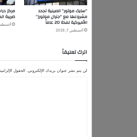
«
ا
“سايك موتور” الصينية تجدد
مركز درا
ل
مشروعها مع “جنرال موتورز”
ضريبة الدخ
غ
الأميركية لمدة 20 عاماً
أغسطس 7, 6
ذ
أغسطس 7, 2026
ا
ئ
ي
اترك تعليقاً
ة
»
ب
لن يتم نشر عنوان بريدك الإلكتروني.
الحقول الإلزامية
ا
ل
ا
م
ل
م
ل
ت
ك
ع
ة
ر
ل
ف
ي
ع
إ
ق