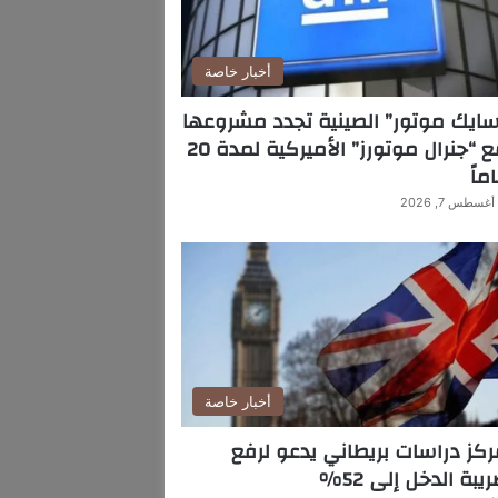
أخبار خاصة
ايك موتور” الصينية تجدد مشروعها
مع “جنرال موتورز” الأميركية لمدة 20
ماً
أغسطس 7, 2026
أخبار خاصة
كز دراسات بريطاني يدعو لرفع
يبة الدخل إلى 52%