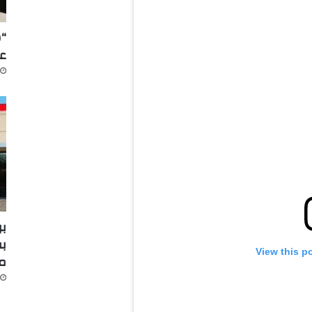
“س
عل
بر
بف
View this p
م