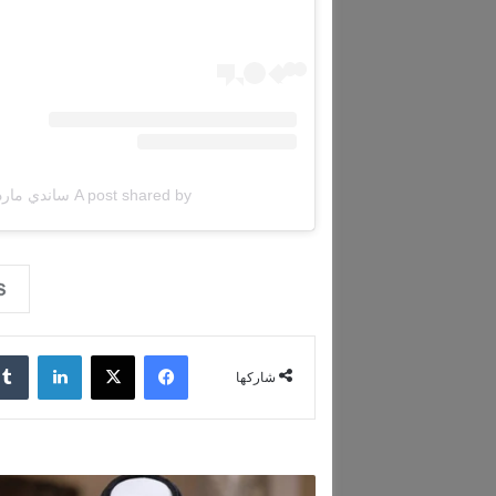
A post shared by ساندي مارديني (@sandy_mardini)
فيسبوك
‫X
لينكدإن
شاركها
و