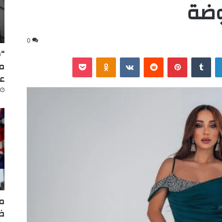
موضة
0
“س
لينكدإن
‏Tumblr
بينتيريست
‏Reddit
‏VKontakte
Odnoklassniki
‫Pocket
عا
مر
ضر