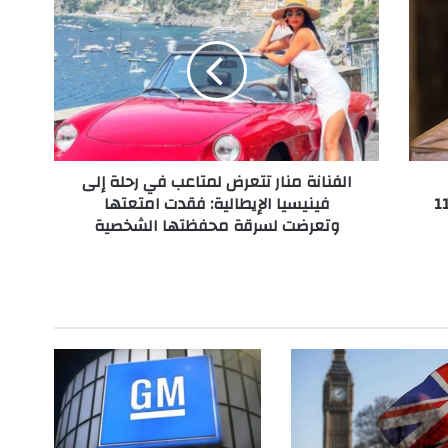
ل
ف
ن
ا
ن
ة
م
ن
الفنانة منار تتعرض لمتاعب في رحلة إلى
ا
ة رفع إنتاجنا الزراعي لأكثر من 11
فينيسيا الإيطالية: فقدت امتعتها
ر
وتعرضت لسرقة محفظتها الشخصية
ت
ت
ع
ر
ض
ل
م
ت
ا
ع
ب