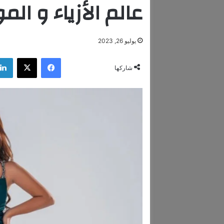
عالم الأزياء و ال
يوليو 26, 2023
فيسبوك
‫X
شاركها