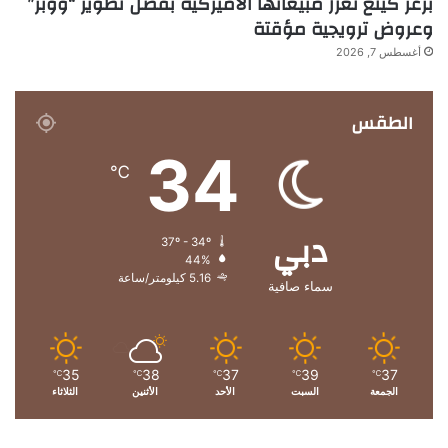
برغر كينغ تعزز مبيعاتها الأميركية بفضل تطوير “ووبر”
وعروض ترويجية مؤقتة
أغسطس 7, 2026
الطقس
34
℃
دبي
37º - 34º
44%
5.16 كيلومتر/ساعة
سماء صافية
35
38
37
39
37
℃
℃
℃
℃
℃
الجمعة
السبت
الأحد
الأثنين
الثلاثاء