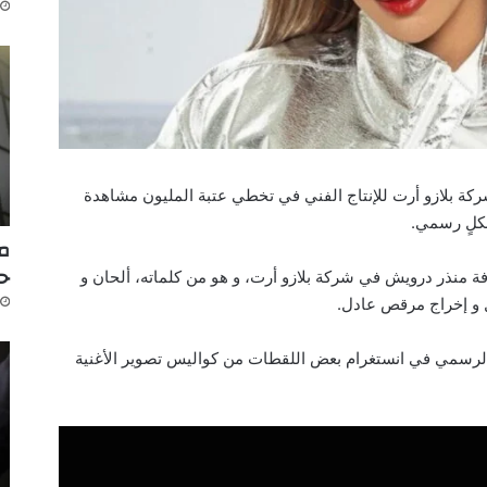
ركة بلازو أرت للإنتاج الفني في تخطي عتبة المليون مشاهدة
كلٍ رسمي.
مك
ح
افة منذر درويش في شركة بلازو أرت، و هو من كلماته، ألحان و
 و إخراج مرقص عادل.
الرسمي في انستغرام بعض اللقطات من كواليس تصوير الأغنية