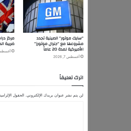
غ
ن
ي
ت
ه
ا
“سايك موتور” الصينية تجدد
مركز درا
ل
مشروعها مع “جنرال موتورز”
ضريبة الدخ
ج
الأميركية لمدة 20 عاماً
أغسطس 7, 6
د
أغسطس 7, 2026
ي
د
ة
اترك تعليقاً
"
ل
ح
لن يتم نشر عنوان بريدك الإلكتروني.
الحقول الإلزامية
ا
ل
ا
ي
ل
"
ت