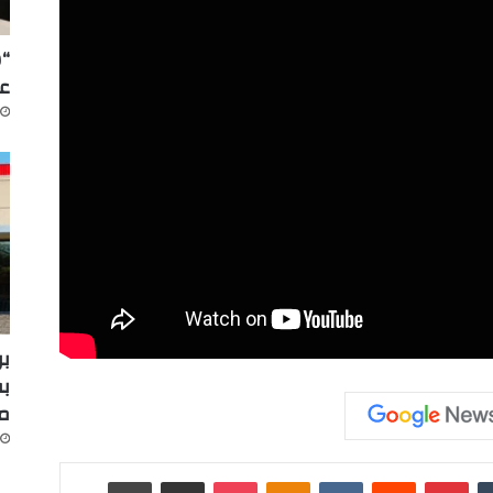
“س
عل
بر
بف
م
‏Tumblr
بينتيريست
‏Reddit
‏VKontakte
Odnoklassniki
‫Pocket
مشاركة عبر البريد
طباعة