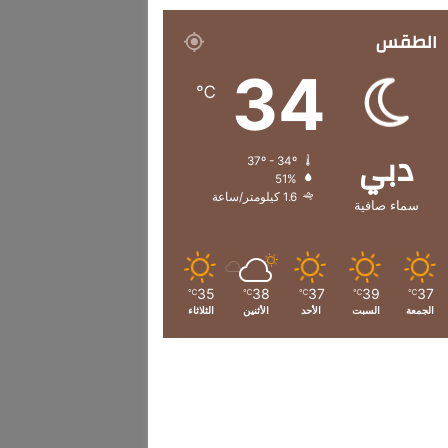
الطقس
34
℃
دبي
37º - 34º
51%
1.6 كيلومتر/ساعة
سماء صافية
35
38
37
39
37
℃
℃
℃
℃
℃
الجمعة
السبت
الأحد
الأثنين
الثلاثاء