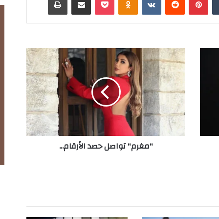
"
م
غ
ر
م
"
ت
و
ا
"مغرم" تواصل حصد الأرقام...
ص
ل
ح
ص
د
ا
ل
أ