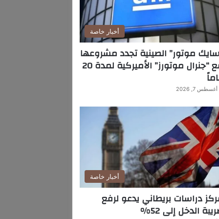
أخبار خاصة
ايك موتور” الصينية تجدد مشروعها
مع “جنرال موتورز” الأميركية لمدة 20
ماً
أغسطس 7, 2026
أخبار خاصة
كز دراسات بريطاني يدعو لرفع
يبة الدخل إلى 52%