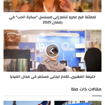
ف
ر
ح
لممثلة فرح عمرو تنضم إلى مسلسل "سكرة الحب" في
ع
رمضان 2025
م
ر
و
ح
ت
ل
ن
ي
ض
م
م
ة
إ
ا
ل
ل
ى
م
م
ه
حليمة المهيري...تقدم ايجابي مستمر في مجال الميديا
س
ي
ل
ر
س
ي
مقالات ذات صلة
ل
.
"
.
س
.