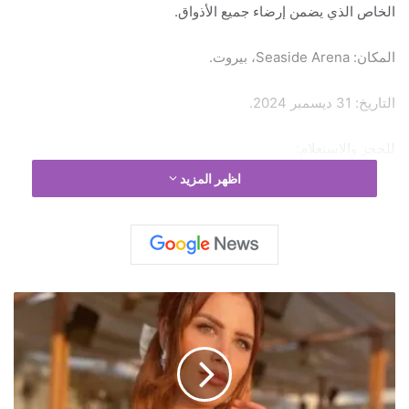
الخاص الذي يضمن إرضاء جميع الأذواق.
المكان: Seaside Arena، بيروت.
التاريخ: 31 ديسمبر 2024.
للحجز والاستعلام:
اظهر المزيد
71 012 012
012 81012
78 89 89 89
ل
م
م
ث
ل
ة