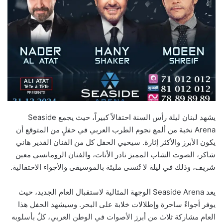
يشهد لبنان ليلة رأس السنة احتفالاً كبيراً، حيث يجمع Seaside
Arena نخبة من ألمع نجوم الطرب العربي في حفلٍ من المتوقع أن
يكون الأبرز والأكثر إثارة. سيحيي الحفل كل من الفنان القدير هاني
شاكر، الصوت الشاب المميز نادر الأتات، والفنان الرومانسي معين
شريف، وذلك في ليلة لا تُنسى مليئة بالموسيقى والأجواء الاحتفالية.
يعد Seaside Arena الوجهة المثالية لاستقبال العام الجديد، حيث
يوفر أجواءً ساحرة وإطلالات خلابة على البحر. وسيشهد الحفل هذا
العام مشاركة ثلاث من أبرز الأصوات في الوطن العربي، كلٌ بأسلوبه