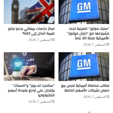
ك
ت
ر
ق
ة
د
ا
م
ل
ا
ح
ي
“سايك موتور” الصينية تجدد
مركز دراسات بريطاني يدعو لرفع
ب
مشروعها مع “جنرال موتورز”
ضريبة الدخل إلى 52%
ج
الأميركية لمدة 20 عاماً
"
ا
أغسطس 7, 2026
ف
ب
أغسطس 7, 2026
ي
ي
ر
م
م
س
ض
ت
ا
م
ن
ر
2
ف
مكاتب محاماة أميركية تدرس بيع
“ستاندرد آند بورز” و”ناسداك”
0
ي
حصص لشركات الأسهم الخاصة
يفتحان على تراجع بقيادة أسهم
2
م
التكنولوجيا
5
ج
أغسطس 7, 2026
ا
أغسطس 7, 2026
ل
ا