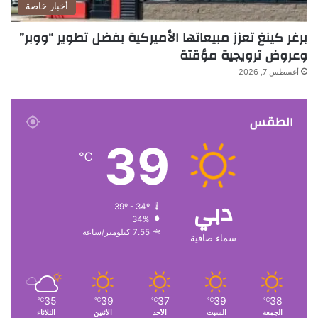
أخبار خاصة
برغر كينغ تعزز مبيعاتها الأميركية بفضل تطوير “ووبر”
وعروض ترويجية مؤقتة
أغسطس 7, 2026
الطقس
39
℃
دبي
39º - 34º
34%
7.55 كيلومتر/ساعة
سماء صافية
35
39
37
39
38
℃
℃
℃
℃
℃
الجمعة
السبت
الأحد
الأثنين
الثلاثاء