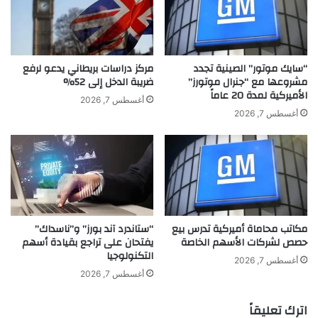
ي
ن
و
و
ا
ة
ل
م
ث
ح
“سايك موتور” الصينية تجدد
مركز دراسات بريطاني يدعو لرفع
ق
م
مشروعها مع “جنرال موتورز”
ضريبة الدخل إلى 52%
ا
الأميركية لمدة 20 عاماً
و
أغسطس 7, 2026
ف
د
أغسطس 7, 2026
ي
ت
ا
ط
ل
ل
خ
ق
ي
أ
ر
غ
ي
ن
مكاتب محاماة أميركية تدرس بيع
“ستاندرد آند بورز” و”ناسداك”
ة
ي
حصص لشركات الأسهم الخاصة
يفتحان على تراجع بقيادة أسهم
و
ة
التكنولوجيا
I
“
أغسطس 7, 2026
L
د
أغسطس 7, 2026
E
ل
ن
ع
اترك تعليقاً
ظ
ن