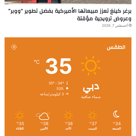
برغر كينغ تعزز مبيعاتها الأميركية بفضل تطوير “ووبر”
وعروض ترويجية مؤقتة
أغسطس 7, 2026
الطقس
35
℃
دبي
35º - 34º
53%
3 كيلومتر/ساعة
سماء صافية
35
38
38
37
34
℃
℃
℃
℃
℃
الجمعة
السبت
الأحد
الأثنين
الثلاثاء