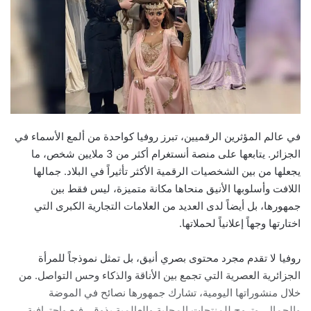
في عالم المؤثرين الرقميين، تبرز روفيا كواحدة من ألمع الأسماء في
الجزائر. يتابعها على منصة أنستغرام أكثر من 3 ملايين شخص، ما
يجعلها من بين الشخصيات الرقمية الأكثر تأثيراً في البلاد. جمالها
اللافت وأسلوبها الأنيق منحاها مكانة متميزة، ليس فقط بين
جمهورها، بل أيضاً لدى العديد من العلامات التجارية الكبرى التي
اختارتها وجهاً إعلانياً لحملاتها.
روفيا لا تقدم مجرد محتوى بصري أنيق، بل تمثل نموذجاً للمرأة
الجزائرية العصرية التي تجمع بين الأناقة والذكاء وحس التواصل. من
خلال منشوراتها اليومية، تشارك جمهورها نصائح في الموضة
والجمال، وتروج للمنتجات المحلية والعالمية بذوق رفيع واحترافية