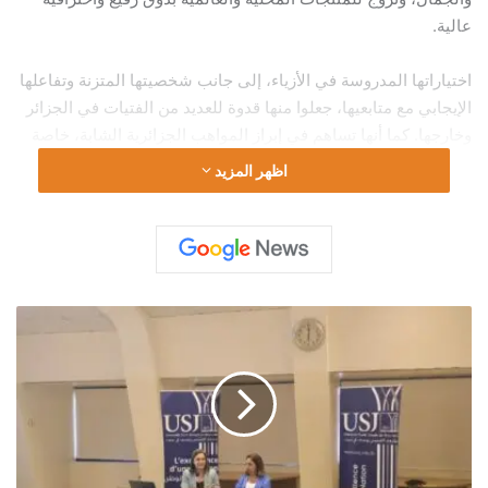
عالية.
اختياراتها المدروسة في الأزياء، إلى جانب شخصيتها المتزنة وتفاعلها
الإيجابي مع متابعيها، جعلوا منها قدوة للعديد من الفتيات في الجزائر
وخارجها. كما أنها تساهم في إبراز المواهب الجزائرية الشابة، خاصة
في مجالات التصميم والموضة، من خلال دعمها المستمر للمبادرات
اظهر المزيد
المحلية.
في زمن تتطلب فيه الشهرة الرقمية مسؤولية اجتماعية، تثبت روفيا
أن التأثير يمكن أن يكون أنيقاً، محترفاً، وملهماً في آنٍ معاً.
ا
ل
ج
م
ع
ي
ة
ا