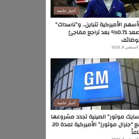
أخبار خاصة
أسهم الأميركية تتباين.. و”ناسداك”
يصعد 0.71% بعد تراجع مفاجئ
لوظائف
أغسطس 8, 2026
أخبار خاصة
ايك موتور” الصينية تجدد مشروعها
مع “جنرال موتورز” الأميركية لمدة 20
ماً