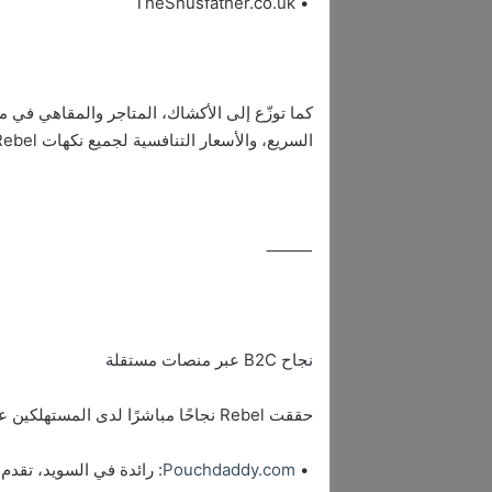
• TheSnusfather.co.uk
كما توزّع إلى الأكشاك، المتاجر والمقاهي في م
السريع، والأسعار التنافسية لجميع نكهات Rebel ومجموعاتها.
⸻
نجاح B2C عبر منصات مستقلة
حققت Rebel نجاحًا مباشرًا لدى المستهلكين عبر مجموعة منصات رائدة ومستقلة منها:
•
Pouchdaddy.com
: رائدة في السويد، تقدم