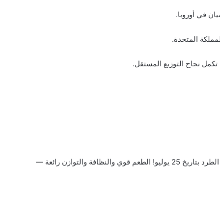
ان في أوروبا.
مملكة المتحدة.
“طلبت Rebel بتاريخ 23 يوليو 2025، ووصلني الطرد بتاريخ 25 يوليو! الطعم قوي والنظافة والتوازن رائعة —