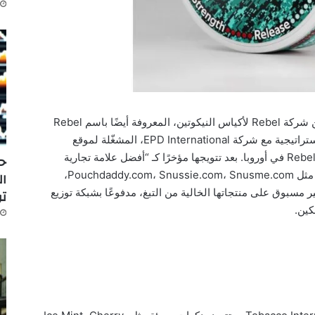
لندن، المملكة المتحدة – 27 يوليو 2025 – تعلن شركة Rebel لأكياس النيكوتين، المعروفة أيضًا باسم Rebel
Snus، بفخر عن النجاح المتواصل لشراكتها الاستراتيجية مع شركة EPD International، المشغّلة لموقع
Europouches.com، الموزّع الحصري لشركة Rebel في أوروبا. بعد تتويجها مؤخرًا كـ “أفضل علامة تجارية
حر
لأكياس النيكوتين 2025” من قبل منصات رائدة مثل Pouchdaddy.com، Snussie.com، Snusme.com،
ال
TheSnusfa، تشهد Rebel طلبًا غير مسبوق على منتجاتها الخالية من التبغ، مدفوعًا بشبكة توزيع
تو
كين.