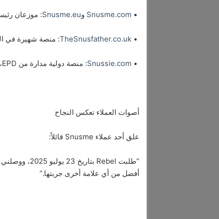
•
Snusme.com
و
Snusme.eu
: موزعان رئيسي
•
TheSnusfather.co.uk
: منصة شهيرة في ال
•
Snussie.com
: منصة دولية مدارة من EPD، تكمل نجاح التوزيع المستقل.
أصوات العملاء تعكس النجاح
علق أحد عملاء Snusme قائلاً:
أفضل من أي علامة أخرى جربتها.”