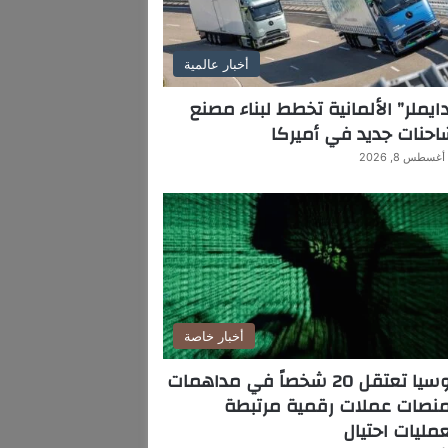
أخبار عالمية
ايملر” الألمانية تخطط لبناء مصنع
حنات جديد في أميركا
أغسطس 8, 2026
أخبار خاصة
روسيا تعتقل 20 شخصاً في مداهمات
منصات عملات رقمية مرتبطة
مليات احتيال