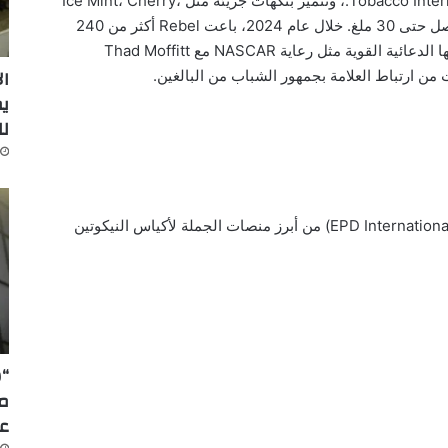
تُنتَج أكياس Rebel من قبل شركة Tobacco International Inc.، وتتميز بنكهات جريئة مثل Ice Mint، Cherry،
Mango وZesty Lime، مع مستويات نيكوتين تصل حتى 30 ملغ. خلال عام 2024، باعت Rebel أكثر من 240
مليون كيس في أكثر من 50 دولة. كما أن حملاتها الدعائية القوية مثل رعاية NASCAR مع Thad Moffitt
ال
ل
(المملوكة من EPD International) من أبرز منصات الجملة لأكياس النيكوتين
“س
عا