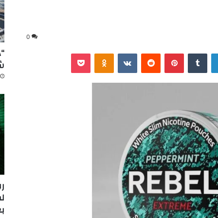
0
“د
لينكدإن
‏Tumblr
بينتيريست
‏Reddit
‏VKontakte
Odnoklassniki
‫Pocket
شا
ل
بع