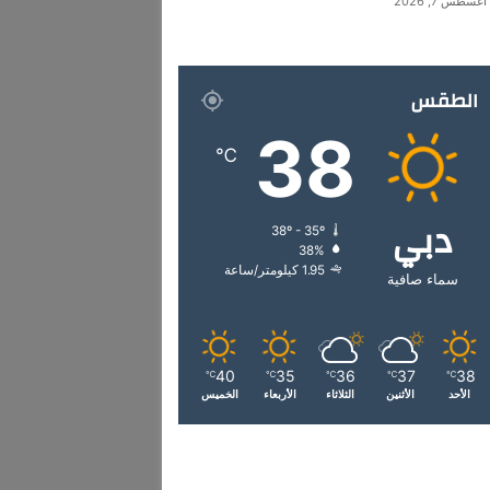
أغسطس 7, 2026
الطقس
38
℃
دبي
38º - 35º
38%
1.95 كيلومتر/ساعة
سماء صافية
40
35
36
37
38
℃
℃
℃
℃
℃
الأحد
الأثنين
الثلاثاء
الأربعاء
الخميس