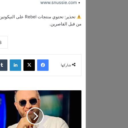
www.snussie.com
•
من قبل القاصرين.
فيسبوك
‫X
لينكدإن
شاركها
م
ش
و
ا
ر
ا