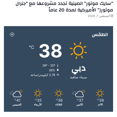
“سايك موتور” الصينية تجدد مشروعها مع “جنرال
موتورز” الأميركية لمدة 20 عاماً
أغسطس 7, 2026
الطقس
38
℃
دبي
39º - 35º
36%
2.78 كيلومتر/ساعة
سماء صافية
41
35
36
37
39
℃
℃
℃
℃
℃
الأحد
الأثنين
الثلاثاء
الأربعاء
الخميس