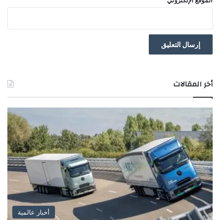
د
و
ن
ت
ب
غ
أخر المقالات
أخبار عالمية