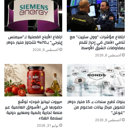
ح
ت
ل
ع
A post shared by Hyatt Regency Riyadh Olaya (@hyattregencyriyadholaya)
ا
ي
م
د
ع
أ
ة
ص
ارتفاع مؤشرات “وول ستريت” مع
ارتفاع الأرباح الفصلية لـ”سيمنس
ب
و
تنامي الآمال في إحراز تقدم
إينرجي” بـ70% لتتجاوز مليار دولار
ي
بمفاوضات الشرق الأوسط
ل
أغسطس 6, 2026
ن
ه
أغسطس 6, 2026
أ
ا
م
ا
ر
ل
ي
م
ك
ج
ا
م
،
د
بنوك تطرح سندات بـ 15 مليار دولار
«بيروت ليبانيز فودز» توسّع
ا
ة
لتمويل مركز بيانات مدعوم من
حضورها في الأسواق العالمية عبر
ل
د
“غوغل”
منصة تجارية رقمية ومعايير دولية
م
و
لسلامة الغذاء
غ
ن
أغسطس 6, 2026
ر
يوليو 31, 2026
د