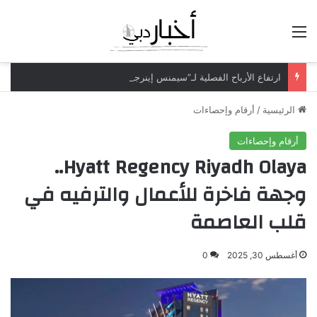
القائمة
ارتفاع الأرباح الفصلية لـ”سيمنس إينرجي” بـ70% لتتجاوز مليار دولار
الرئيسية
/
أرقام وإحصاءات
أرقام وإحصاءات
Hyatt Regency Riyadh Olaya..
وجهة فاخرة للأعمال والترفيه في
قلب العاصمة
أغسطس 30, 2025
0