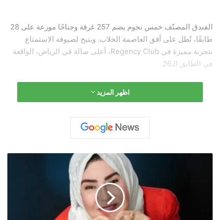
الفندق المصنّف خمس نجوم يضم 257 غرفة وجناحًا موزعة على 28
طابقًا، تُطل على أفق العاصمة الخلاب. ويتيح لضيوفه الاستمتاع
بتجربة مميزة في Regency Club، أعلى صالة في الرياض، الواقعة
في الطابق الـ26.
اظهر المزيد
ويجمع Hyatt Regency Riyadh Olaya بين التصميم العصري
والخدمات العائلية الراقية، ليكون الخيار الأمثل سواء لرحلات الأعمال
أو للإجازات، خصوصًا مع قربه من مترو الرياض الجديد الذي يجعل
التنقل داخل المدينة أكثر سهولة.
س
يّ
د
ة
ا