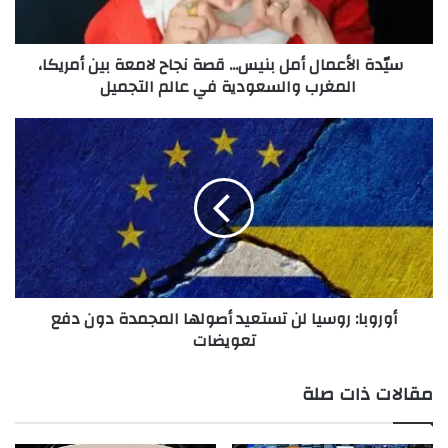
ل
أ
ع
سيّدة الأعمال أمل بنيس... قصة نجاح لامعة بين أمريكا،
م
المغرب والسعودية في عالم التجميل
ا
ل
أ
أ
م
و
ل
ر
ب
و
ن
ب
ي
ا
س
:
View this post on Instagram
.
ر
.
و
أوروبا: روسيا لن تستعيد أصولها المجمدة دون دفع
.
س
تعويضات
ق
ي
ص
ا
ة
ل
مقالات ذات صلة
ن
ن
ج
ت
ا
س