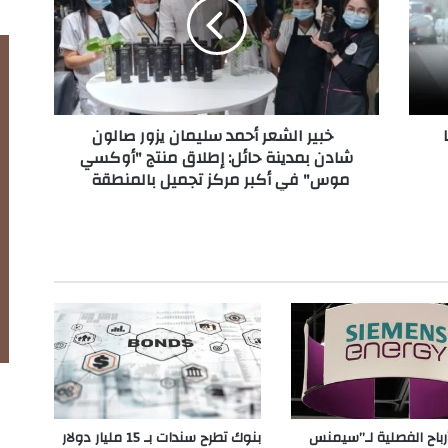
ي
ر
ا
ل
ش
ع
خبير الشعر أحمد سليمان يزور صالون
ر
شادن بمدينة حائل: إطلاق منتج "أوكسي
أ
موس" في أكبر مركز تجميل بالمنطقة
ح
م
د
س
ل
ي
م
ا
ن
ي
ز
و
ر
بنوك تطرح سندات بـ 15 مليار دولار
أرباح الفصلية لـ”سيمنس