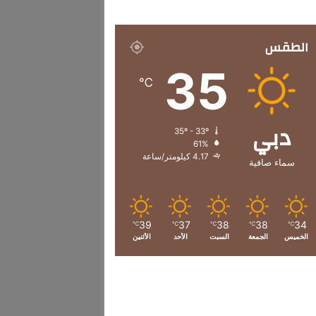
الطقس
35
℃
دبي
35º - 33º
61%
4.17 كيلومتر/ساعة
سماء صافية
39
37
38
38
34
℃
℃
℃
℃
℃
الخميس
الجمعة
السبت
الأحد
الأثنين