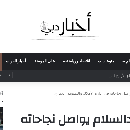
لم
منوعات
اقتصاد ورياضة
على الموضة
أخبار الفن
الأرباح الفصلية لـ”سيمنس إينرجي” بـ70% لتتجاوز مليار دولار
أخ
واصل نجاحاته في إدارة الأملاك والتسويق العقاري
دالسلام يواصل نجاحاته