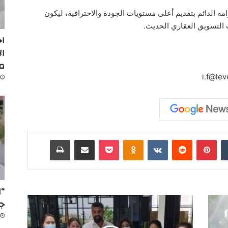
امه الدائم بتقديم أعلى مستويات الجودة والاحترافية، ليكون
ات التسويق العقاري الحديث.
اج
ال
م
‏Tumblr
بينتيريست
‏Reddit
‏VKontakte
Odnoklassniki
‫Pocket
مشاركة عبر البريد
طباعة
“ا
جد
خ
ب