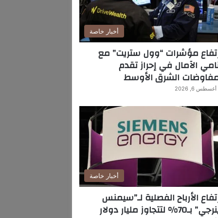
أخبار خاصة
تفاع مؤشرات “وول ستريت” مع
امي الآمال في إحراز تقدم
مفاوضات الشرق الأوسط
أغسطس 6, 2026
أخبار خاصة
تفاع الأرباح الفصلية لـ”سيمنس
ي” بـ70% لتتجاوز مليار دولار