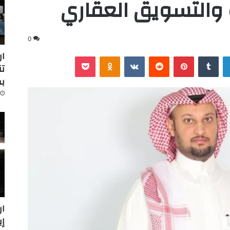
 والتسويق العقاري
0
ار
لينكدإن
‏Tumblr
بينتيريست
‏Reddit
‏VKontakte
Odnoklassniki
‫Pocket
تن
ب
ار
إينرج