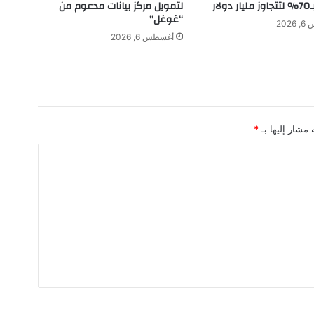
ص
لتمويل مركز بيانات مدعوم من
لار
ا
“غوغل”
202
ل
أغسطس 6, 2026
و
ن
ش
ا
د
ن
 مشار إليها بـ
*
ب
م
د
ي
ن
ة
ح
ا
ئ
ل
:
إ
ط