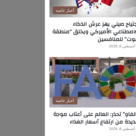
أخبار خاصة
تياح صيني يهز عرش الذكاء
اصطناعي الأميركي ويخلق “منطقة
وت” للمنافسين
أغسطس 6, 2026
أخبار خاصة
لفاو” تحذر: العالم على أعتاب موجة
يدة من ارتفاع أسعار الغذاء
أغسطس 6, 2026