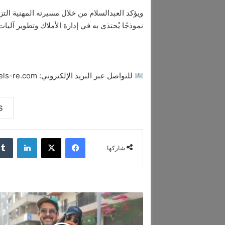
ويؤكد العبدالسلام من خلال مسيرته المهنية التز
نموذجًا يُحتذى به في إدارة الأملاك وتطوير آلي
للتواصل عبر البريد الإلكتروني: i.f@levels-re.com
فيسبوك
‫X
لينكدإن
شاركها
ا
ل
ن