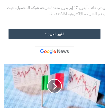
ويأتي هاتف آيفون 17 إير بدون منفذ لشريحة شبكة المحمول، حيث
يدعم الشريحة الإلكترونية eSIM فقط.
اظهر المزيد
وقالت “أبل”: “لقد كنا روادًا في استخدام شريحة eSIM منذ سنوات،
وهي الآن معيار أساسي في هذا المجال، وبالمقارنة مع شريحة eSIM
البلاستيكية القديمة، فإن استخدامها أسهل بكثير، وتوفر أمانًا أفضل،
وتوفر مساحة كبيرة داخل جهاز iPhone. كما أن شريحة eSIM رائعة
للسفر”.
إ
ي
ط
ا
ويأتي الهاتف بهيكل مصنوع من التيتانيوم، ويُضفي عليه شعورًا
ل
ي
بالخفة، ويبلغ سمكه 5.6 ملم فقط.
ا
ت
و