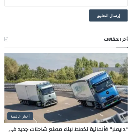
تقول “أبل” إن الهاتف يتميز ببطارية قوية تدوم طوال اليوم رغم
نحافته الشديدة، ونحو 40 ساعة من مشاهدة الفيديو.
أخر المقالات
أخبار عالمية
“دايملر” الألمانية تخطط لبناء مصنع شاحنات جديد في