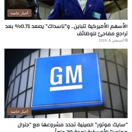
أخبار خاصة
الأسهم الأميركية تتباين.. و”ناسداك” يصعد 0.71% بعد
تراجع مفاجئ للوظائف
أغسطس 8, 2026
أخبار خاصة
“سايك موتور” الصينية تجدد مشروعها مع “جنرال