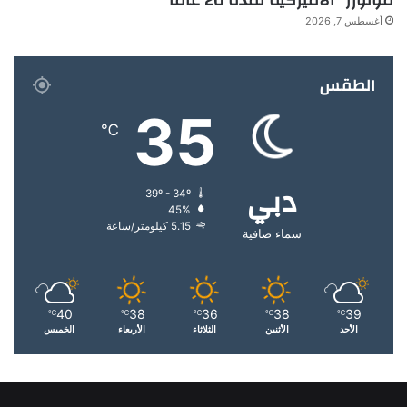
موتورز” الأميركية لمدة 20 عاماً
أغسطس 7, 2026
الطقس
35
℃
دبي
39º - 34º
45%
5.15 كيلومتر/ساعة
سماء صافية
40
38
36
38
39
℃
℃
℃
℃
℃
الأحد
الأثنين
الثلاثاء
الأربعاء
الخميس