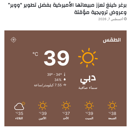
برغر كينغ تعزز مبيعاتها الأميركية بفضل تطوير “ووبر”
وعروض ترويجية مؤقتة
أغسطس 7, 2026
الطقس
39
℃
دبي
39º - 34º
34%
7.55 كيلومتر/ساعة
سماء صافية
35
39
37
39
38
℃
℃
℃
℃
℃
الجمعة
السبت
الأحد
الأثنين
الثلاثاء