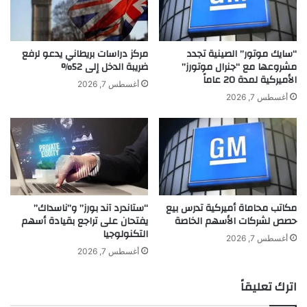
ي
د
ن
"
"
ف
B
ي
“سايك موتور” الصينية تجدد
مركز دراسات بريطاني يدعو لرفع
Y
ج
مشروعها مع “جنرال موتورز”
ضريبة الدخل إلى 52%
الأميركية لمدة 20 عاماً
D
ا
أغسطس 7, 2026
"
ز
أغسطس 7, 2026
ا
ا
ل
ن
ص
…
ي
أ
ن
ي
ي
ق
ة
و
مكاتب محاماة أميركية تدرس بيع
“ستاندرد آند بورز” و”ناسداك”
ن
حصص لشركات الأسهم الخاصة
يفتحان على تراجع بقيادة أسهم
ة
التكنولوجيا
ا
أغسطس 7, 2026
ل
أغسطس 7, 2026
أ
ن
اترك تعليقاً
ا