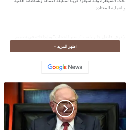
تحت السيطرة وأنه سيعود قريباً لمتابعة أعماله ونشاطاته الفنية
والعملية المعتادة.
ويُعرف فاضل جابر بلقب “سفير الحجاب” وبإبداعاته في تصميم
الأزياء، حيث نجح في ترسيخ اسمه كأحد أبرز المصممين العرب،
اظهر المزيد
محققاً حضوراً واسعاً على الساحة المحلية والعالمية.
خ
ط
و
ة
ط
ب
ي
ع