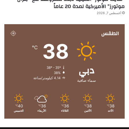
موتورز” الأميركية لمدة 20 عاماً
أغسطس 7, 2026
الطقس
38
℃
دبي
38º - 35º
38%
4.14 كيلومتر/ساعة
سماء صافية
40
36
36
38
38
℃
℃
℃
℃
℃
الأحد
الأثنين
الثلاثاء
الأربعاء
الخميس