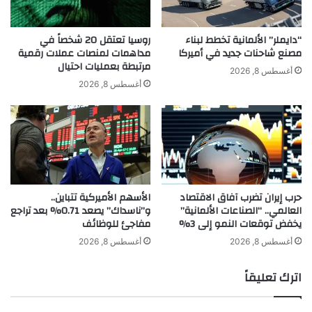
2
ا
%
د
خ
ا
“دايملر” الألمانية تخطط لبناء
روسيا تعتقل 20 شخصاً في
ل
ق
مصنع شاحنات جديد في أميركا
مداهمات لمنصات عملات رقمية
مرتبطة بعمليات احتيال
ا
ت
أغسطس 8, 2026
ل
ص
أغسطس 8, 2026
ا
ا
ل
د
ر
ك
ب
و
ع
ر
ا
ي
ل
ا
حرب إيران تضرب آفاق الاقتصاد
الأسهم الأميركية تتباين..
ث
ا
العالمي.. “الصناعات الألمانية”
و”ناسداك” يصعد 0.71% بعد تراجع
ا
ل
يخفض توقعات النمو إلى 3%
مفاجئ للوظائف
ل
ج
ث
ن
أغسطس 8, 2026
أغسطس 8, 2026
و
ب
اترك تعليقاً
ي
ة