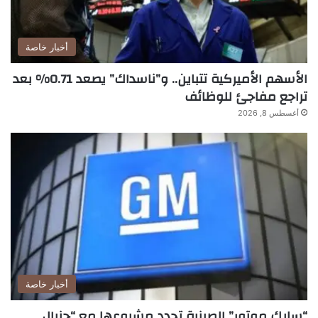
أخبار خاصة
الأسهم الأميركية تتباين.. و”ناسداك” يصعد 0.71% بعد
تراجع مفاجئ للوظائف
أغسطس 8, 2026
أخبار خاصة
“سايك موتور” الصينية تجدد مشروعها مع “جنرال