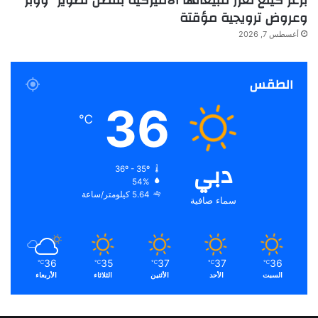
برغر كينغ تعزز مبيعاتها الأميركية بفضل تطوير “ووبر”
وعروض ترويجية مؤقتة
أغسطس 7, 2026
الطقس
36
℃
دبي
36º - 35º
54%
5.64 كيلومتر/ساعة
سماء صافية
36
35
37
37
36
℃
℃
℃
℃
℃
السبت
الأحد
الأثنين
الثلاثاء
الأربعاء