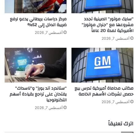
ا
ن
ل
إ
ف
ل
“سايك موتور” الصينية تجدد
مركز دراسات بريطاني يدعو لرفع
ا
ى
مشروعها مع “جنرال موتورز”
ضريبة الدخل إلى 52%
ل
الأميركية لمدة 20 عاماً
ق
أغسطس 7, 2026
م
ا
أغسطس 7, 2026
د
ئ
ا
م
ر
ة
س
أ
ا
ث
ل
ر
ع
ي
مكاتب محاماة أميركية تدرس بيع
“ستاندرد آند بورز” و”ناسداك”
ا
ا
حصص لشركات الأسهم الخاصة
يفتحان على تراجع بقيادة أسهم
ل
ء
التكنولوجيا
م
ا
أغسطس 7, 2026
ي
ل
أغسطس 7, 2026
ة
ع
2
ا
اترك تعليقاً
0
ل
2
م