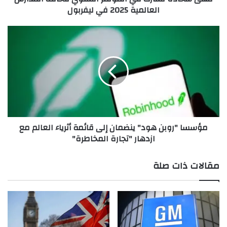
العالمية 2025 في ليفربول
ا
ر
ك
م
ف
ؤ
ي
س
ا
س
ل
ا
م
"
ؤ
ر
ت
و
م
ب
مؤسسا "روبن هود" ينضمان إلى قائمة أثرياء العالم مع
ر
ن
ازدهار "تجارة المخاطرة"
ا
ه
ل
و
س
د
مقالات ذات صلة
ن
"
و
ي
ي
ن
ل
ض
ت
م
ح
ا