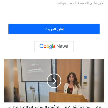
“في عالم الموضة لا توجد قواعد”.
وتُقيم هاجر في دبي، المدينة التي تعتبرها مصدر إلهام دائم لإبداعها،
اظهر المزيد
إذ تعكس من خلال صورها وأسلوبها روح المرأة العصرية الواثقة
بنفسها، ما جعلها محط أنظار محبّي الموضة والماركات العالمية
م
ه
ى
ش
ح
ا
د
ة
ت
مهى شحادة تشارك في المؤتمر السنوي لتحالف المدارس
ش