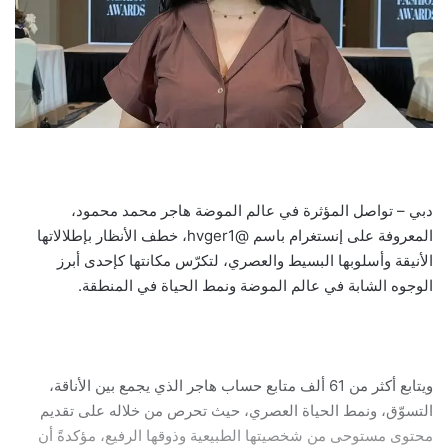
دبي – تواصل المؤثرة في عالم الموضة هاجر محمد محمود،
المعروفة على إنستغرام باسم @hvger1، خطف الأنظار بإطلالاتها
الأنيقة وأسلوبها البسيط والعصري، لتكرّس مكانتها كإحدى أبرز
الوجوه الشابة في عالم الموضة ونمط الحياة في المنطقة.
ويتابع أكثر من 61 ألف متابع حساب هاجر الذي يجمع بين الأناقة،
التسوّق، ونمط الحياة العصري، حيث تحرص من خلاله على تقديم
محتوى مستوحى من شخصيتها الطبيعية وذوقها الرفيع، مؤكدةً أن