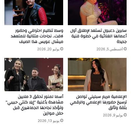
ن
ط
ك
ة
ل
ا
م
ل
ا
ا
سابرين دعبول تستعد لإطلاق أول
وسط تنظيم احترافي وحضور
ت
ق
أعمالها الغنائية في خطوة فنية
لافت.. نجاحات متتالية للمتعهد
ا
جديدة
ميشال عويس هذا الصيف
ت
ل
ص
أغسطس 5, 2026
يوليو 20, 2026
ك
ا
س
د
ي
ي
ق
ة
س
و
ط
م
ن
ض
الإعلامية مريم سبليني تواصل
أسما لمنور تحقق 3 ملايين
ط
م
ترسيخ حضورها الإعلامي والرقمي
مشاهدة بأغنية “إيلا كنتي حبيبي”
ي
و
بثقة وتألق
وتؤكد نجاحها الجماهيري قبل
ن
ن
حفل موازين
ه
يوليو 9, 2026
يونيو 13, 2026
ا
ت