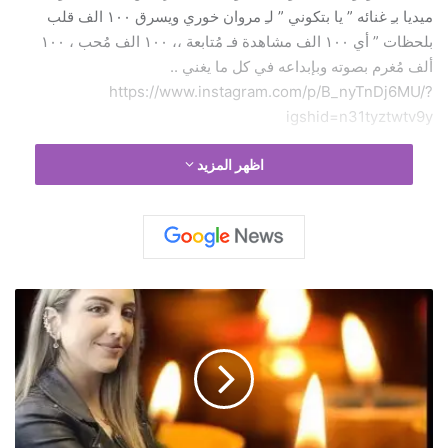
ميديا بـِ غنائه ” يا بتكوني ” لـِ مروان خوري ويسرق ١٠٠ الف قلب
بلحظات ” أي ١٠٠ الف مشاهدة فـ مُتابعة ،، ١٠٠ الف مُحب ، ١٠٠
ألف مُغرم بصوته وبإبداعه في كل ما يغني ..
https://www.instagram.com/p/B_nyTnDj6MU/?
igshid=n31tyztwtv9y
اظهر المزيد
ت
ر
ا
ي
س
ي
ش
م