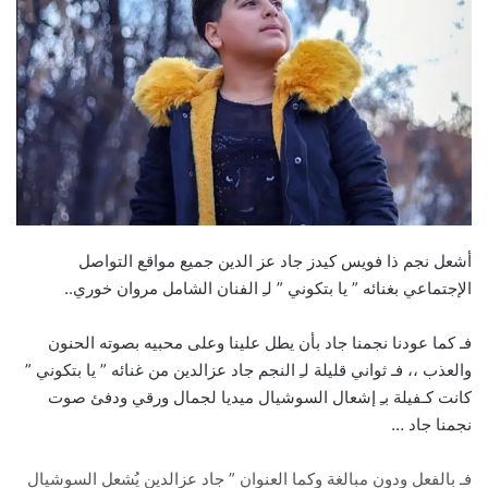
أشعل نجم ذا فويس كيدز جاد عز الدين جميع مواقع التواصل
الإجتماعي بغنائه ” يا بتكوني ” لـِ الفنان الشامل مروان خوري..
فـ كما عودنا نجمنا جاد بأن يطل علينا وعلى محبيه بصوته الحنون
والعذب ،، فـ ثواني قليلة لـِ النجم جاد عزالدين من غنائه ” يا بتكوني ”
كانت كـفيلة بـِ إشعال السوشيال ميديا لجمال ورقي ودفئ صوت
نجمنا جاد …
فـ بالفعل ودون مبالغة وكما العنوان ” جاد عزالدين يُشعل السوشيال