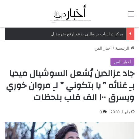
القائمة
مركز دراسات بريطاني يدعو لرفع ضريبة الدخل إلى 52%
الرئيسية
/
أخبار الفن
أخبار الفن
جاد عزالدين يُشعل السوشيال ميديا
بـِ غنائه ” يا بتكوني ” لـِ مروان خوري
ويسرق ١٠٠ الف قلب بلحظات
مايو 1, 2020
0