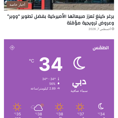
أخبار خاصة
برغر كينغ تعزز مبيعاتها الأميركية بفضل تطوير “ووبر”
وعروض ترويجية مؤقتة
أغسطس 7, 2026
الطقس
34
℃
دبي
34º - 34º
56%
2.89 كيلومتر/ساعة
سماء صافية
35
38
38
37
34
℃
℃
℃
℃
℃