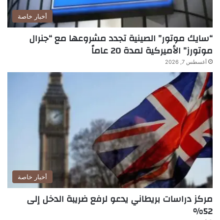
أخبار خاصة
“سايك موتور” الصينية تجدد مشروعها مع “جنرال
موتورز” الأميركية لمدة 20 عاماً
أغسطس 7, 2026
أخبار خاصة
مركز دراسات بريطاني يدعو لرفع ضريبة الدخل إلى
52%