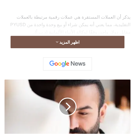
يذكر أن العملات المستقرة هي عملات رقمية مرتبطة بالعملات
التقليدية، مما يعني أنه يمكن شراء أو بيع وحدة واحدة من PYUSD
مقابل دولار واحد، وفقًا لوكالة الأنباء الألمانية (د.ب.أ).
اظهر المزيد
س
ف
ي
ر
ا
ل
ح
ج
ا