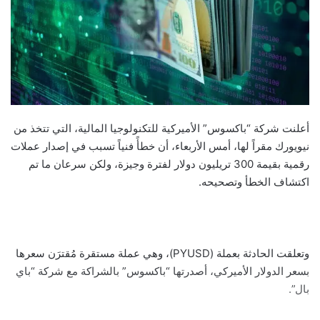
أعلنت شركة “باكسوس” الأميركية للتكنولوجيا المالية، التي تتخذ من
نيويورك مقراً لها، أمس الأربعاء، أن خطأً فنياً تسبب في إصدار عملات
رقمية بقيمة 300 تريليون دولار لفترة وجيزة، ولكن سرعان ما تم
اكتشاف الخطأ وتصحيحه.
وتعلقت الحادثة بعملة (PYUSD)، وهي عملة مستقرة مُقترَن سعرها
بسعر الدولار الأميركي، أصدرتها “باكسوس” بالشراكة مع شركة “باي
بال”.