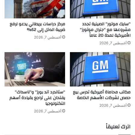
ح
ي
ي
:
ة
ب
ث
و
“سايك موتور” الصينية تجدد
مركز دراسات بريطاني يدعو لرفع
ا
ا
مشروعها مع “جنرال موتورز”
ضريبة الدخل إلى 52%
ن
الأميركية لمدة 20 عاماً
د
أغسطس 7, 2026
ي
ر
أغسطس 7, 2026
ة
ض
و
ع
ي
ف
ط
ا
م
ق
ئ
ت
ن
ص
مكاتب محاماة أميركية تدرس بيع
“ستاندرد آند بورز” و”ناسداك”
م
ا
حصص لشركات الأسهم الخاصة
يفتحان على تراجع بقيادة أسهم
ح
د
التكنولوجيا
بّ
ي
أغسطس 7, 2026
ي
م
أغسطس 7, 2026
ه
ع
:
ز
اترك تعليقاً
أ
ي