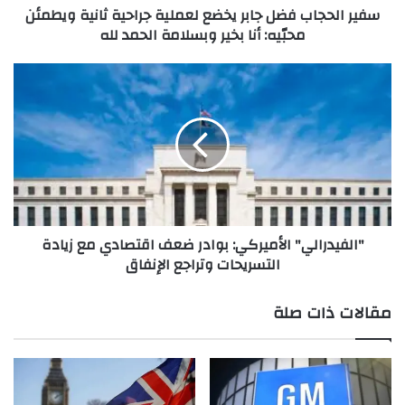
سفير الحجاب فضل جابر يخضع لعملية جراحية ثانية ويطمئن
ب
محبّيه: أنا بخير وبسلامة الحمد لله
ف
ض
ل
"
ج
ا
ا
ل
ب
ف
ر
ي
ي
د
خ
ر
ض
ا
ع
ل
"الفيدرالي" الأميركي: بوادر ضعف اقتصادي مع زيادة
ل
ي
التسريحات وتراجع الإنفاق
ع
"
م
ا
ل
ل
مقالات ذات صلة
ي
أ
ة
م
ج
ي
ر
ر
ا
ك