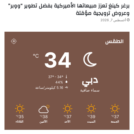
برغر كينغ تعزز مبيعاتها الأميركية بفضل تطوير “ووبر”
وعروض ترويجية مؤقتة
أغسطس 7, 2026
الطقس
34
℃
دبي
37º - 34º
44%
5.16 كيلومتر/ساعة
سماء صافية
35
38
37
39
37
℃
℃
℃
℃
℃
الجمعة
السبت
الأحد
الأثنين
الثلاثاء