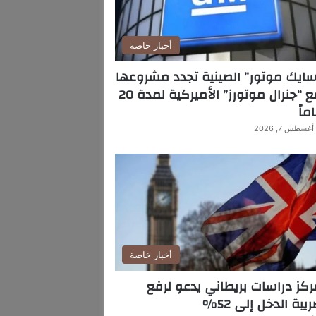
أخبار خاصة
ايك موتور” الصينية تجدد مشروعها
مع “جنرال موتورز” الأميركية لمدة 20
ماً
أغسطس 7, 2026
أخبار خاصة
كز دراسات بريطاني يدعو لرفع
يبة الدخل إلى 52%