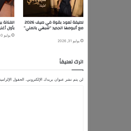
م
ص
ي
ر
لطيفة تعود بقوة في صيف 2026
الفنانة ب
ي
مع ألبومها الجديد “شبهي بالملي”
بأول أغن
و
يوليو 30, 2026
س
يوليو 31, 2026
ف
ع
ز
اترك تعليقاً
ت
ب
ع
لن يتم نشر عنوان بريدك الإلكتروني.
الحقول الإلزامية
د
ا
ا
خ
ل
ت
ف
ت
ا
ع
ئ
ه
ل
ف