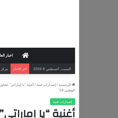
HOME
اخبار العا
السبت, أغسطس 8 2026
اخر الاخبار
مركز د
الرئيسية
/
إصدارات فنية
/
أغنية “يا إماراتي” تتجا
الوطني 54
إصدارات فنية
أغنية “يا إماراتي”