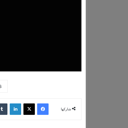
فيسبوك
‫X
لينكدإن
شاركها