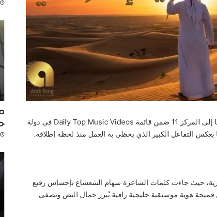
مك
ح
حقّقت أغنية “يا إماراتي” نجاحاً لافتاً بعد صعودها إلى المركز 11 ضمن قائمة Daily Top Music Videos في دولة
 يعكس التفاعل الكبير الذي يحظى به العمل منذ لحظة إطلاقه.
شاعرية، حيث جاءت كلمات الشاعرة سهام الشعشاع بإحساس رفيع
ن قميحة هوية موسيقية خليجية راقية تُبرز جمال النص وتضفي