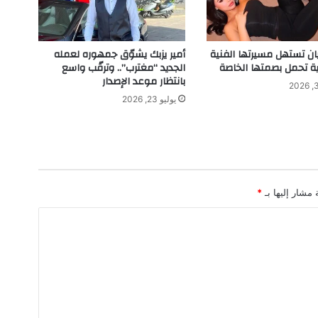
ي
ي
ح
ت
يان تستهل مسيرتها الفنية
أمير يزبك يشوّق جمهوره لعمله
ف
ية تحمل بصمتها الخاصة
الجديد “مغترب”.. وترقّب واسع
ي
بانتظار موعد الإصدار
ب
يوليو 23, 2026
ا
ل
ي
و
م
ا
 مشار إليها بـ
*
ل
و
ط
ن
ي
ل
د
و
ل