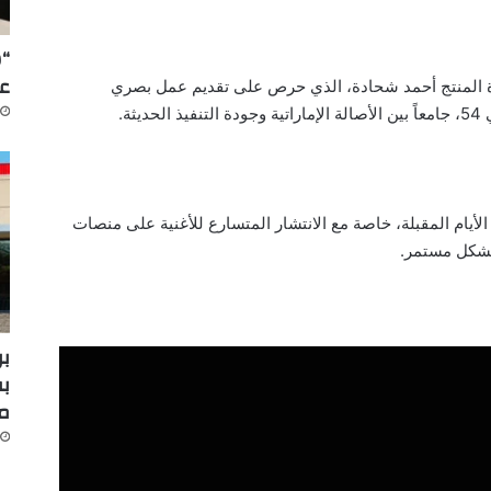
“س
عل
ن إنتاج Arabsong Production بقيادة المنتج أحمد شحادة، الذي حرص على تقديم عمل بصري
ثة.
الأيام المقبلة، خاصة مع الانتشار المتسارع للأغنية على منصات
بشكل مستمر.
بر
بف
م