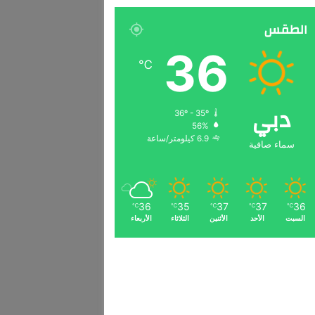
الطقس
36
℃
دبي
36º - 35º
56%
6.9 كيلومتر/ساعة
سماء صافية
36
35
37
37
36
℃
℃
℃
℃
℃
السبت
الأحد
الأثنين
الثلاثاء
الأربعاء