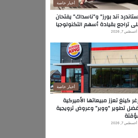
أخبار خاصة
تاندرد آند بورز” و”ناسداك” يفتحان
ى تراجع بقيادة أسهم التكنولوجيا
أغسطس 7, 2026
أخبار خاصة
غر كينغ تعزز مبيعاتها الأميركية
ضل تطوير “ووبر” وعروض ترويجية
ؤقتة
أغسطس 7, 2026