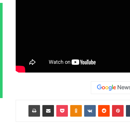
‏Tumblr
بينتيريست
‏Reddit
‏VKontakte
Odnoklassniki
‫Pocket
مشاركة عبر البريد
طباعة