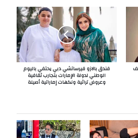
ف
ن
د
ق
ب
ا
ل
ا
ز
ف
فندق بالازو فيرساتشي دبي يحتفي باليوم
و
الوطني لدولة الإمارات بتجارب ثقافية
ف
وعروض تراثية ونكهات إماراتية أصيلة
ي
ر
س
ا
ت
ش
ي
د
ب