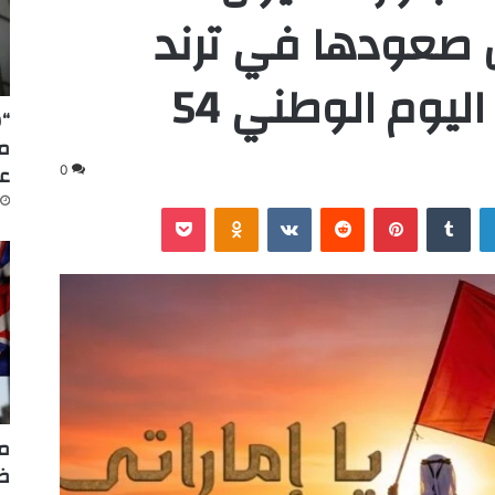
صعودها في ترند
ليوم الوطني 54
“س
عا
0
لينكدإن
‏Tumblr
بينتيريست
‏Reddit
‏VKontakte
Odnoklassniki
‫Pocket
مر
ضر