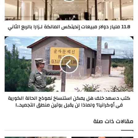
ل
شارك هذا الموضوع:
ي
ا
ر
11.8 مليار دولار مبيعات إنديتكس المالكة لـزارا بالربع الثاني
د
و
ل
ك
ا
ت
ر
ب
م
د
ب
.
ي
س
ع
ع
ا
د
ت
خ
كتب د.سعد خلف هل يمكن استنساخ نموذج الحالة الكورية
إ
ل
في أوكرانيا؟ ولماذا لن يقبل بوتين منطق التجميد...!
ن
ف
د
ه
ي
ل
مقالات ذات صلة
ت
ي
ك
م
س
ك