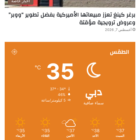
أخبار خاصة
برغر كينغ تعزز مبيعاتها الأميركية بفضل تطوير “ووبر”
وعروض ترويجية مؤقتة
أغسطس 7, 2026
الطقس
35
℃
دبي
37º - 34º
46%
5 كيلومتر/ساعة
سماء صافية
35
35
37
38
37
℃
℃
℃
℃
℃
السبت
الأحد
الأثنين
الثلاثاء
الأربعاء