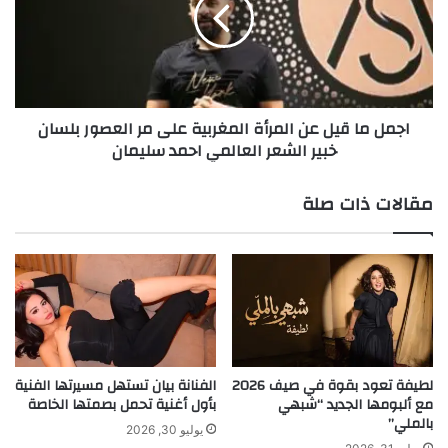
ل
ة
م
ا
ا
ل
ق
م
ي
غ
ل
اجمل ما قيل عن المرأة المغربية على مر العصور بلسان
ر
ع
خبير الشعر العالمي احمد سليمان
ب
ن
ي
ا
ة
ل
مقالات ذات صلة
ع
م
ل
ر
ى
أ
م
ة
ر
ا
ا
ل
ل
م
ع
غ
ص
ر
لطيفة تعود بقوة في صيف 2026
الفنانة بيان تستهل مسيرتها الفنية
و
ب
مع ألبومها الجديد “شبهي
بأول أغنية تحمل بصمتها الخاصة
ر
بالملي”
ي
يوليو 30, 2026
ب
ة