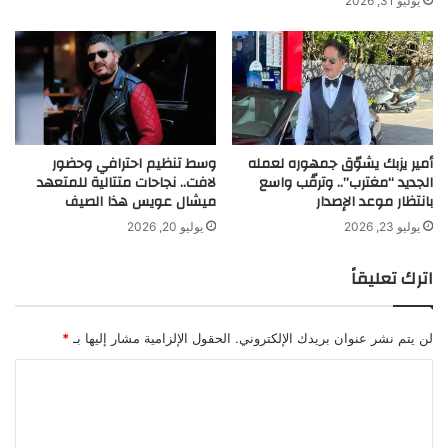
يوليو 31, 2026
ل
ع
س
ل
ا
ى
ن
م
خ
ر
ب
ا
ي
ل
أمير يزبك يشوّق جمهوره لعمله
وسط تنظيم احترافي وحضور
ر
ع
الجديد “مغترب”.. وترقّب واسع
لافت.. نجاحات متتالية للمتعهد
ا
ص
بانتظار موعد الإصدار
ميشال عويس هذا الصيف
ل
و
ش
ر
يوليو 23, 2026
يوليو 20, 2026
ع
ب
ر
ل
اترك تعليقاً
ا
س
ل
ا
ع
ن
لن يتم نشر عنوان بريدك الإلكتروني.
الحقول الإلزامية مشار إليها بـ
*
ا
خ
ل
ب
ا
م
ي
ل
ي
ر
ا
ت
ا