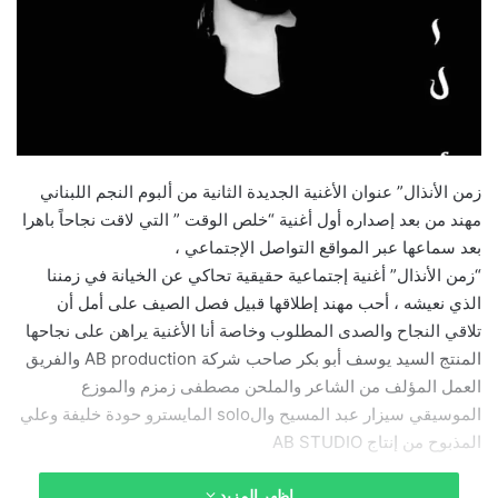
زمن الأنذال” عنوان الأغنية الجديدة الثانية من ألبوم النجم اللبناني
مهند من بعد إصداره أول أغنية “خلص الوقت ” التي لاقت نجاحاً باهرا
بعد سماعها عبر المواقع التواصل الإجتماعي ،
“زمن الأنذال” أغنية إجتماعية حقيقية تحاكي عن الخيانة في زمننا
الذي نعيشه ، أحب مهند إطلاقها قبيل فصل الصيف على أمل أن
تلاقي النجاح والصدى المطلوب وخاصة أنا الأغنية يراهن على نجاحها
المنتج السيد يوسف أبو بكر صاحب شركة AB production والفريق
العمل المؤلف من الشاعر والملحن مصطفى زمزم والموزع
الموسيقي سيزار عبد المسيح والsolo المايسترو حودة خليفة وعلي
المذبوح من إنتاج AB STUDIO
اظهر المزيد