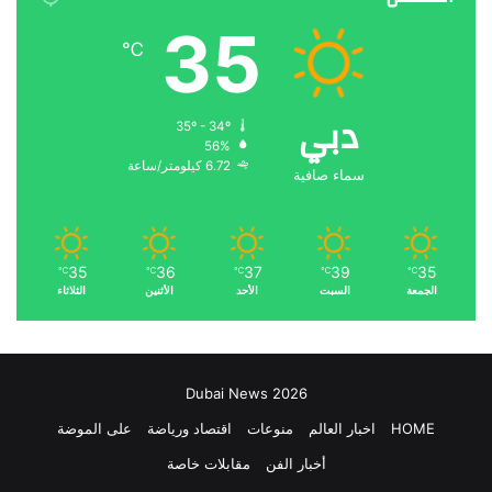
35
℃
دبي
35º - 34º
56%
6.72 كيلومتر/ساعة
سماء صافية
35
36
37
39
35
℃
℃
℃
℃
℃
الجمعة
السبت
الأحد
الأثنين
الثلاثاء
Dubai News 2026
HOME
اخبار العالم
منوعات
اقتصاد ورياضة
على الموضة
أخبار الفن
مقابلات خاصة