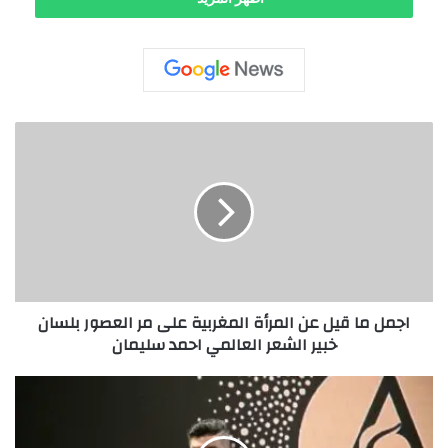
ا
ج
م
ل
م
ا
ق
ي
ل
اجمل ما قيل عن المرأة المغربية على مر العصور بلسان
ع
خبير الشعر العالمي احمد سليمان
ن
ا
ل
ا
م
ج
ر
م
أ