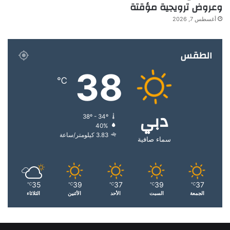
وعروض ترويجية مؤقتة
أغسطس 7, 2026
الطقس
38
℃
دبي
38º - 34º
40%
3.83 كيلومتر/ساعة
سماء صافية
35
39
37
39
37
℃
℃
℃
℃
℃
الجمعة
السبت
الأحد
الأثنين
الثلاثاء