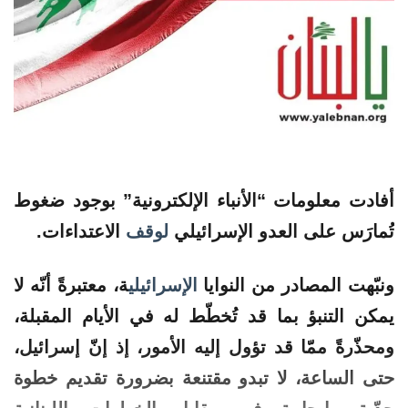
أفادت معلومات “الأنباء الإلكترونية” بوجود
ضغوط
تُمارَس
على
العدو
الإسرائيلي
لوقف
الاعتداءات
.
ونبّهت المصادر من النوايا
الإسرائيلي
ة، معتبرةً أنّه لا
يمكن التنبؤ بما قد تُخطّط له في الأيام المقبلة،
ومحذّرةً ممّا قد تؤول إليه الأمور، إذ إنّ إسرائيل،
حتى الساعة، لا تبدو مقتنعة بضرورة تقديم خطوة