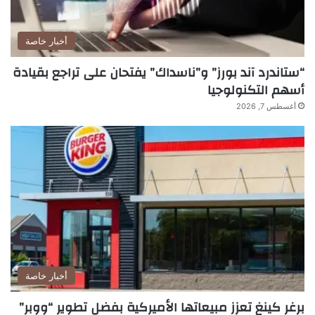
أخبار خاصة
“ستاندرد آند بورز” و”ناسداك” يفتحان على تراجع بقيادة
أسهم التكنولوجيا
أغسطس 7, 2026
أخبار خاصة
برغر كينغ تعزز مبيعاتها الأميركية بفضل تطوير “ووبر”