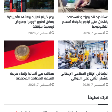
ت
شارك هذا الموضوع:
ن
د
ف
ي
ط
ر
“ستاندرد آند بورز” و”ناسداك”
برغر كينغ تعزز مبيعاتها الأميركية
غ
يفتحان على تراجع بقيادة أسهم
بفضل تطوير “ووبر” وعروض
ة
التكنولوجيا
ترويجية مؤقتة
ي
ق
ر
د
أغسطس 7, 2026
أغسطس 7, 2026
م
ي
ع
م
ا
ة
ق
ف
ب
ي
ة
ا
ق
ل
■ مصدر الخبر الأصلي
انكماش الإنتاج الصناعي الإيطالي
مطالب في ألمانيا بإلغاء ضريبة
ب
ه
للشهر الثاني على التوالي
القيمة المضافة المخفضة
نشر لأول مرة على:
yalebnan.org
ا
ن
ل
د
أغسطس 7, 2026
أغسطس 7, 2026
تاريخ النشر:
2025-12-21 09:45:00
ة
ف
الكاتب:
ahmadsh
اترك تعليقاً
ن
ز
و
تنويه من موقعنا