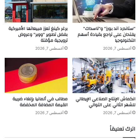
ح
ت
ك
ا
ر
“ستاندرد آند بورز” و”ناسداك”
برغر كينغ تعزز مبيعاتها الأميركية
ا
يفتحان على تراجع بقيادة أسهم
بفضل تطوير “ووبر” وعروض
التكنولوجيا
ترويجية مؤقتة
ل
إ
أغسطس 7, 2026
أغسطس 7, 2026
ي
ط
ا
ل
ي
ة
غ
انكماش الإنتاج الصناعي الإيطالي
مطالب في ألمانيا بإلغاء ضريبة
ر
للشهر الثاني على التوالي
القيمة المضافة المخفضة
■ مصدر الخبر الأصلي
ا
م
أغسطس 7, 2026
أغسطس 7, 2026
نشر لأول مرة على:
yalebnan.org
ة
ع
تاريخ النشر:
2025-12-22 20:03:00
اترك تعليقاً
ل
الكاتب:
ahmadsh
ى