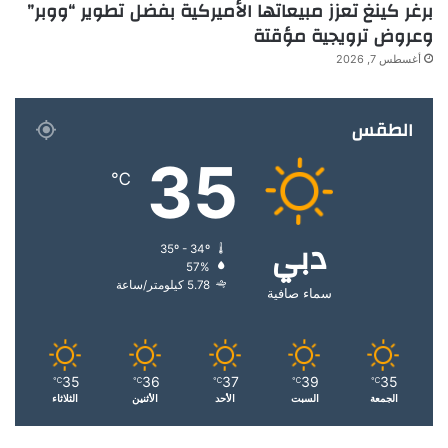
برغر كينغ تعزز مبيعاتها الأميركية بفضل تطوير “ووبر”
وعروض ترويجية مؤقتة
أغسطس 7, 2026
الطقس
35
℃
دبي
35º - 34º
57%
5.78 كيلومتر/ساعة
سماء صافية
35
36
37
39
35
℃
℃
℃
℃
℃
الجمعة
السبت
الأحد
الأثنين
الثلاثاء