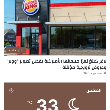
أخبار خاصة
برغر كينغ تعزز مبيعاتها الأميركية بفضل تطوير “ووبر”
وعروض ترويجية مؤقتة
أغسطس 7, 2026
الطقس
33
℃