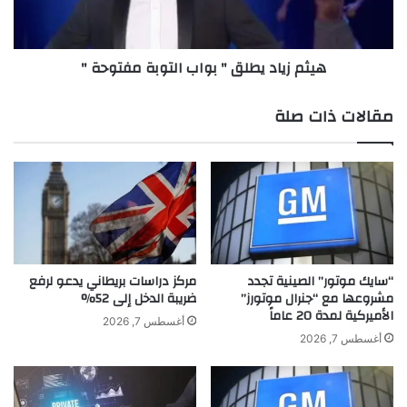
م
ا
ي
د
ة
ي
هيثم زياد يطلق " بواب التوبة مفتوحة "
ل
ط
د
ل
ع
ق
مقالات ذات صلة
م
"
ا
ب
ل
و
ك
ا
ا
ب
د
ا
ر
ل
ا
ت
ل
و
“سايك موتور” الصينية تجدد
مركز دراسات بريطاني يدعو لرفع
ط
مشروعها مع “جنرال موتورز”
ضريبة الدخل إلى 52%
ب
الأميركية لمدة 20 عاماً
ب
ة
أغسطس 7, 2026
ي
م
أغسطس 7, 2026
ت
ف
و
ت
ج
و