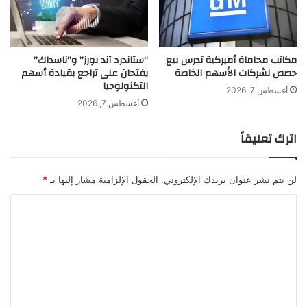
ت
ح
ب
ة
ا
"
ل
مكاتب محاماة أميركية تدرس بيع
“ستاندرد آند بورز” و”ناسداك”
ن
حصص لشركات الأسهم الخاصة
يفتحان على تراجع بقيادة أسهم
ج
التكنولوجيا
ا
أغسطس 7, 2026
ح
أغسطس 7, 2026
اترك تعليقاً
لن يتم نشر عنوان بريدك الإلكتروني.
الحقول الإلزامية مشار إليها بـ
*
ا
ل
ت
ع
ل
ي