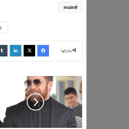
main
فيسبوك
‫X
لينكدإن
شاركها
ن
ج
ل
م
ن
ص
و
ر
ب