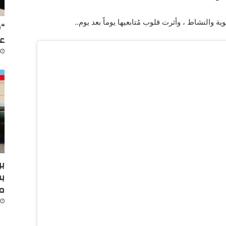
ة والنشاط ، وأثرت قلوب مُتابعيها يوماً بعد يوم..
“س
عل
بر
بف
م