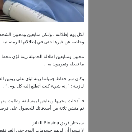
لكل يوم إطلالته ، ولـكن متابعين ومحبين الشخص
وخاصة عن غيرها حتى في إطلالاتها الرمضانية..
محبين ومتابعين إطلالة الجميلة زينة لؤي محط أنظ
ما تفعله وتقومون به ..
وكان سر حفاظ جميلتنا زينة لؤي على روتين العن
لـِ زينة : ” إنه شيء كنت أتطلع إليه كل يوم. ”..
فـ أدخلت محبيها ومتابعيها بمسابقة وطلبت منهم أنكم يجب مت
ثم منشن ثلاثة من أصدقائك للحصول على فرصة ل
سيختار فريق Binsina الفائز
لا تنسوا أن لديهم حسومات اليوم حتى الغد فقط ل hederm 2 + 1mix