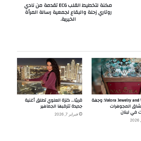
مكنة لتخطيط القلب ECG تقدمة من نادي
ط
روتاري زحلة والبقاع لجمعية رسالة المرأة
ا
الخيرية.
ل
ق
ل
ب
E
C
G
ت
ق
د
م
ة
م
Valora Jewelry and Watches: وجهة
قريبًا… كنزة العلوي تطلق أغنية
ن
عشاق المجوهرات
جديدة تترقبها الجماهير
ن
 في لبنان
فبراير 7, 2026
ا
د
ي
ر