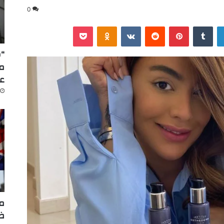
0
لينكدإن
‏Tumblr
بينتيريست
‏Reddit
‏VKontakte
Odnoklassniki
‫Pocket
“س
عا
مر
ضر