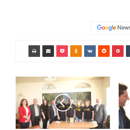
‏Tumblr
بينتيريست
‏Reddit
‏VKontakte
Odnoklassniki
‫Pocket
مشاركة عبر البريد
طباعة
م
ك
ن
ة
ل
ت
خ
ط
ي