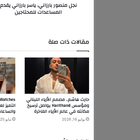
نجل منصور بارزاني، ياسر بارزاني يقدم
ا
المساعدات للمحتاجين
ر
ز
ا
ن
ي
مقالات ذات صلة
،
ي
ا
س
ر
ب
ا
ر
ز
حارث هاشم.. مصمم الأزياء اللبناني
ا
ومؤسس Harithand يواصل ترسيخ
التميز ل
ن
مكانته في عالم الأزياء الفاخرة
والساعات
ي
يوليو 16, 2026
مايو 25, 2026
ي
ق
د