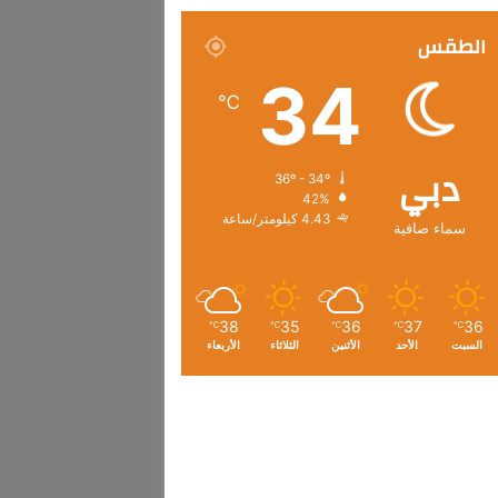
الطقس
34
℃
دبي
36º - 34º
42%
4.43 كيلومتر/ساعة
سماء صافية
38
35
36
37
36
℃
℃
℃
℃
℃
السبت
الأحد
الأثنين
الثلاثاء
الأربعاء