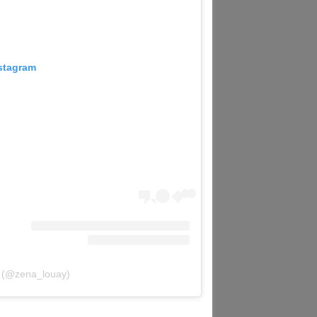
nstagram
y (@zena_louay)