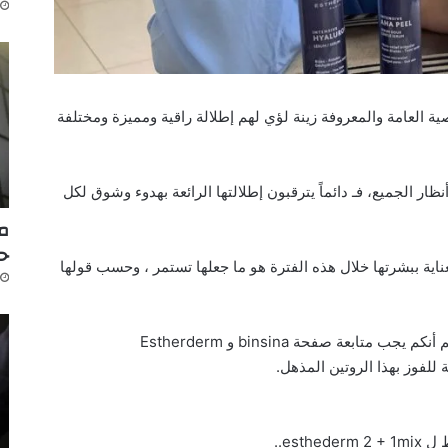
ية العامة والمعروفة زينة لؤي لهم إطلالة راقية ومميزة ومختلفة
ار الجميع، فـ دائماً يترقبون إطلالتها الرائعة بهدوء وشوق لكل
مك
ح
اية ببشرتها خلال هذه الفترة هو ما جعلها تستمر ، وحسب قولها
ابعة صفحة binsina و Estherderm
لفوز بهذا الروتين المذهل.
est..