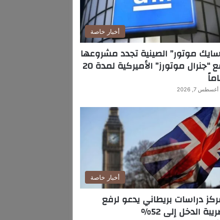
أخبار خاصة
ايك موتور” الصينية تجدد مشروعها
مع “جنرال موتورز” الأميركية لمدة 20
ماً
أغسطس 7, 2026
أخبار خاصة
كز دراسات بريطاني يدعو لرفع
يبة الدخل إلى 52%