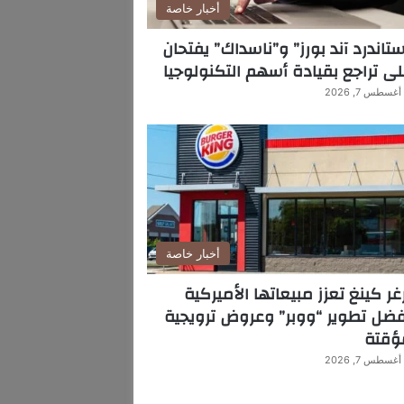
أخبار خاصة
تاندرد آند بورز” و”ناسداك” يفتحان
ى تراجع بقيادة أسهم التكنولوجيا
أغسطس 7, 2026
أخبار خاصة
غر كينغ تعزز مبيعاتها الأميركية
ضل تطوير “ووبر” وعروض ترويجية
ؤقتة
أغسطس 7, 2026