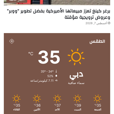
برغر كينغ تعزز مبيعاتها الأميركية بفضل تطوير “ووبر”
وعروض ترويجية مؤقتة
أغسطس 7, 2026
الطقس
35
℃
دبي
35º - 34º
52%
7.11 كيلومتر/ساعة
سماء صافية
35
36
37
39
35
℃
℃
℃
℃
℃
الجمعة
السبت
الأحد
الأثنين
الثلاثاء