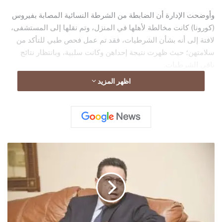
وأوضحت الإدارة أن الضابطة من الشرطة النسائية المصابة بفيروس
(كورونا) كانت مخالطة لأهلها في المنزل، وتم نقلها إلى المستشفى،
لافتة إلى أنه بشأن الشرطيات، فقد تم عمل فحص طبي للتأكد من
سلامتهن؛ حيث ظهرت نتيجة إحداهن وكانت سلبية، وبانتظار نتائج
باقي الشرطيات.
اظهر المزيد
وأضافت أنه تم وضع النزيلات في (الحجر الانفرادي) منذ دخولهن
للسجن، كل حسب تاريخ الدخول، بالتنسيق مع طبيب السجن لإجراء
الفحوصات اللازمة، كإجراء اعتيادي واحترازي للفحص الشامل لجميع
الأمراض حسب توصيات وإجراءات وزارة الصحة، وتم اتخاذ الإجراءات
الاحترازية بالتعقيم الشامل للسجن.
سفير
وشددت وزارة الداخلية الكويتية، على أن ما تردد عن وجود إصابات
مصر
بفيروس (كورونا) في سجن الرجال، ووجود حالتي وفاة، غير صحيح.
لدي
الكويت
ينعى
main
طبيب
مصرى
توفى