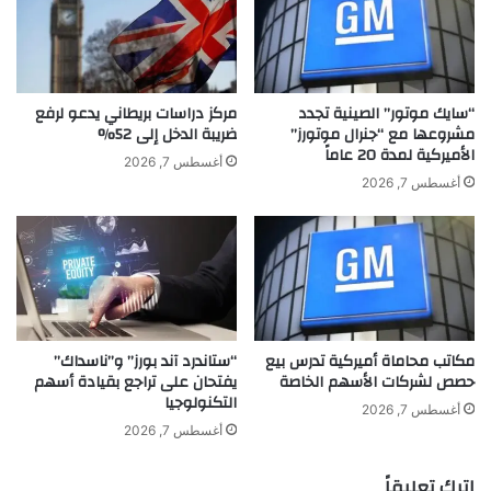
“سايك موتور” الصينية تجدد
مركز دراسات بريطاني يدعو لرفع
مشروعها مع “جنرال موتورز”
ضريبة الدخل إلى 52%
الأميركية لمدة 20 عاماً
أغسطس 7, 2026
أغسطس 7, 2026
مكاتب محاماة أميركية تدرس بيع
“ستاندرد آند بورز” و”ناسداك”
حصص لشركات الأسهم الخاصة
يفتحان على تراجع بقيادة أسهم
التكنولوجيا
أغسطس 7, 2026
أغسطس 7, 2026
اترك تعليقاً