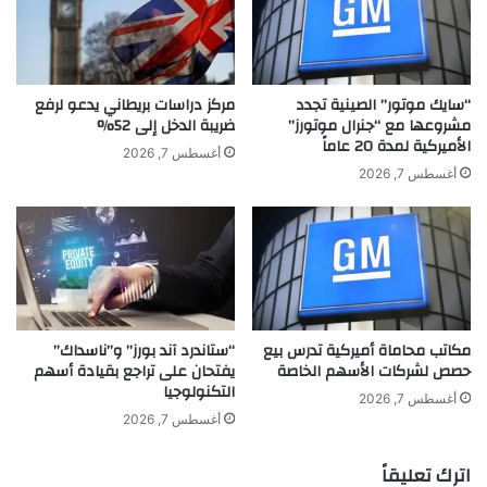
ف
و
ا
ا
خ
ت
ر
ف
"
“سايك موتور” الصينية تجدد
مركز دراسات بريطاني يدعو لرفع
م
مشروعها مع “جنرال موتورز”
ضريبة الدخل إلى 52%
الأميركية لمدة 20 عاماً
و
أغسطس 7, 2026
ت
أغسطس 7, 2026
و
ر
و
ل
ا
"
ا
مكاتب محاماة أميركية تدرس بيع
“ستاندرد آند بورز” و”ناسداك”
ل
حصص لشركات الأسهم الخاصة
يفتحان على تراجع بقيادة أسهم
ا
التكنولوجيا
ق
أغسطس 7, 2026
ت
أغسطس 7, 2026
ص
ا
اترك تعليقاً
د