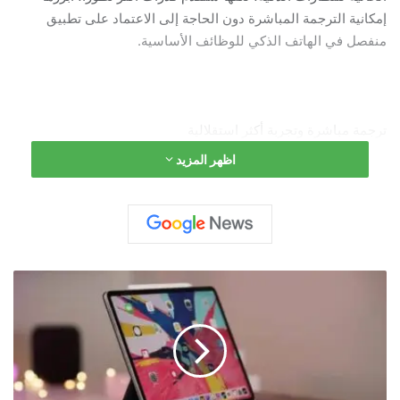
إمكانية الترجمة المباشرة دون الحاجة إلى الاعتماد على تطبيق
منفصل في الهاتف الذكي للوظائف الأساسية.
ترجمة مباشرة وتجربة أكثر استقلالية
اظهر المزيد
وتشير المعلومات إلى أن ميزة الترجمة ستعمل مباشرة من خلال
النظارات، ما يسمح للمستخدمين بالتواصل بسلاسة عبر لغات
متعددة، لتواكب بذلك توجهًا متزايدًا في سوق النظارات الذكية، حيث
باتت الترجمة الفورية والتفاعل بالذكاء الاصطناعي من الخصائص
الأساسية، بحسب تقرير نشره موقع “gizmochina”
ت
ح
د
ي
ث
ص
ا