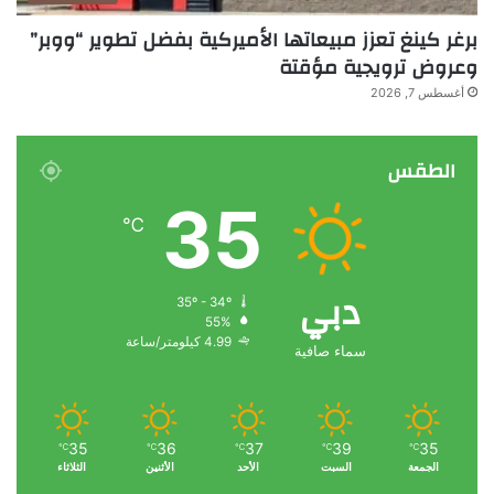
برغر كينغ تعزز مبيعاتها الأميركية بفضل تطوير “ووبر”
وعروض ترويجية مؤقتة
أغسطس 7, 2026
الطقس
35
℃
دبي
35º - 34º
55%
4.99 كيلومتر/ساعة
سماء صافية
35
36
37
39
35
℃
℃
℃
℃
℃
الجمعة
السبت
الأحد
الأثنين
الثلاثاء