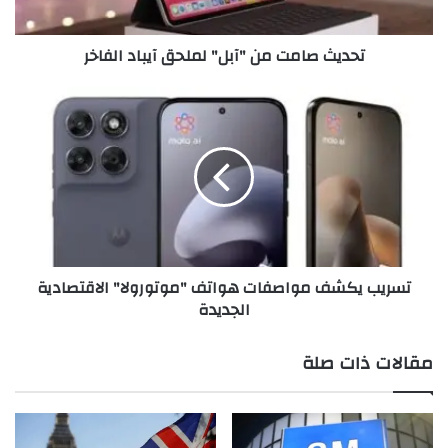
م
ت
تحديث صامت من "آبل" لملحق آيباد الفاخر
م
ن
"
ت
آ
س
ب
ر
ل
ي
"
ب
ل
ي
م
ك
ل
ش
ح
ف
تسريب يكشف مواصفات هواتف "موتورولا" الاقتصادية
ق
م
الجديدة
آ
و
ي
ا
ب
ص
مقالات ذات صلة
ا
ف
د
ا
ا
ت
ل
ه