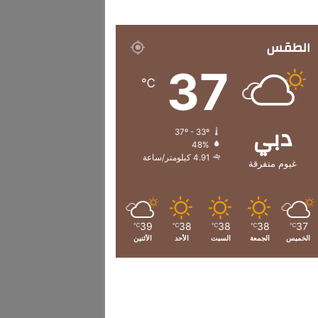
الطقس
37
℃
دبي
37º - 33º
48%
4.91 كيلومتر/ساعة
غيوم متفرقة
39
38
38
38
37
℃
℃
℃
℃
℃
الخميس
الجمعة
السبت
الأحد
الأثنين