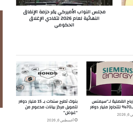
ا
مجلس النواب الأميركي يقر حزمة الإنفاق
ب
النهائية لعام 2026 لتفادي الإغلاق
ا
الحكومي
ل
أ
م
ي
ر
ك
ي
ي
ق
ر
ح
ز
م
بنوك تطرح سندات بـ 15 مليار دولار
أرباح الفصلية لـ”سيمنس
ة
لتمويل مركز بيانات مدعوم من
لار
ا
“غوغل”
202
ل
أغسطس 6, 2026
إ
ن