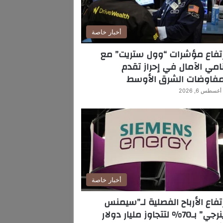
أخبار خاصة
تفاع مؤشرات “وول ستريت” مع
امي الآمال في إحراز تقدم
مفاوضات الشرق الأوسط
أغسطس 6, 2026
أخبار خاصة
تفاع الأرباح الفصلية لـ”سيمنس
ي” بـ70% لتتجاوز مليار دولار