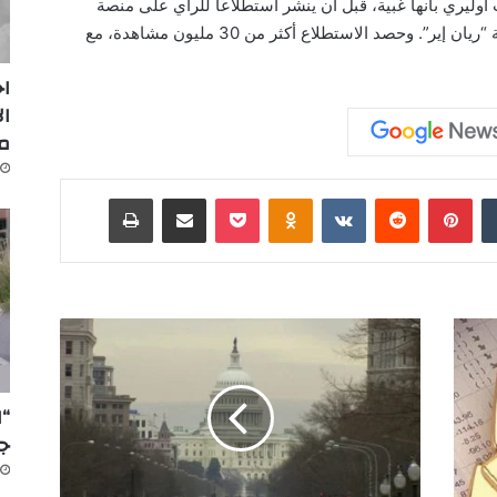
وليري بأنها غبية، قبل أن ينشر استطلاعاً للرأي على منصة
“إكس” تساءل فيه عمّا إذا كان عليه شراء شركة “ريان إير”. وحصد الاستطلاع أكثر من 30 مليون مشاهدة، مع
اج
ال
م
‏Tumblr
بينتيريست
‏Reddit
‏VKontakte
Odnoklassniki
‫Pocket
مشاركة عبر البريد
طباعة
م
ج
ل
س
“ا
ا
جد
ل
ن
و