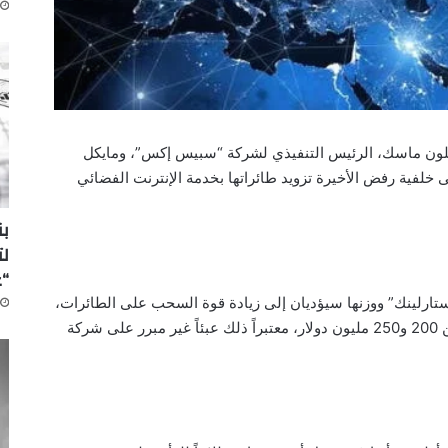
 إيلون ماسك، الرئيس التنفيذي لشركة “سبيس إكس”، ومايكل
ى خلفية رفض الأخيرة تزويد طائراتها بخدمة الإنترنت الفضائي
لت
“
ستارلينك” ووزنها سيؤديان إلى زيادة قوة السحب على الطائرات،
ما يرفع استهلاك الوقود بتكلفة سنوية تتراوح بين 200 و250 مليون دولار، معتبراً ذلك عبئاً غير مبرر على شركة