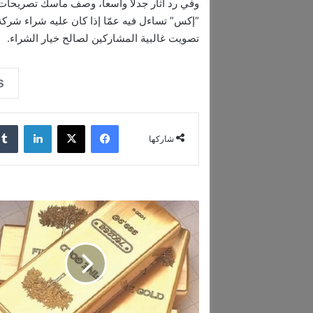
وفي رد أثار جدلاً واسعاً، وصف ماسك تصريحات أ
تصويت غالبية المشاركين لصالح خيار الشراء.
فيسبوك
‫X
لينكدإن
شاركها
5
أ
س
ب
ا
ب
ت
ق