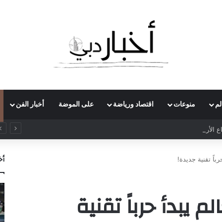
لم
منوعات
اقتصاد ورياضة
على الموضة
أخبار الفن
الأرباح الفصلية لـ”سيمنس إينرجي” بـ70% لتتجاوز مليار دولار
أخ
باً تقنية جديدة!
 يبدأ حرباً تقنية