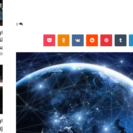
0
ار
لينكدإن
‏Tumblr
بينتيريست
‏Reddit
‏VKontakte
Odnoklassniki
‫Pocket
تن
ب
ار
إينرج