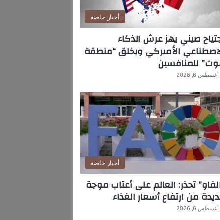
أخبار خاصة
تياح صيني يهز عرش الذكاء
اصطناعي الأميركي ويخلق “منطقة
وت” للمنافسين
أغسطس 6, 2026
أخبار خاصة
لفاو” تحذر: العالم على أعتاب موجة
يدة من ارتفاع أسعار الغذاء
أغسطس 6, 2026