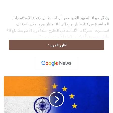
ويقدّر خبراء المعهد القريب من أرباب العمل ارتفاع الاستثمارات
المباشرة من 43 مليار يورو إلى 96 مليار يورو، وفي المقابل،
استثمرت الشركات الألمانية في الخارج مبلغاً دون المتوسط بلغ 86
مليار يورو، وفقاً لوكالة الأنباء الألمانية “د ب أ”.
اظهر المزيد
ر
ئ
ي
س
ا
ل
م