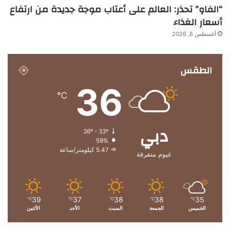
“الفاو” تحذر: العالم على أعتاب موجة جديدة من ارتفاع
أسعار الغذاء
أغسطس 6, 2026
الطقس
36
℃
دبي
36º - 33º
59%
5.47 كيلومتر/ساعة
غيوم متفرقة
39
37
38
38
35
℃
℃
℃
℃
℃
الخميس
الجمعة
السبت
الأحد
الأثنين