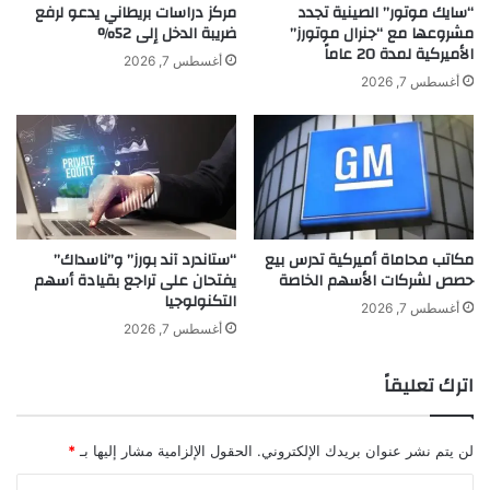
د
إ
“سايك موتور” الصينية تجدد
مركز دراسات بريطاني يدعو لرفع
ف
مشروعها مع “جنرال موتورز”
ضريبة الدخل إلى 52%
ي
الأميركية لمدة 20 عاماً
ي
ط
أغسطس 7, 2026
أ
ا
أغسطس 7, 2026
ل
ل
م
ي
ا
ا
ن
خ
ي
ل
ا
ا
ل
مكاتب محاماة أميركية تدرس بيع
“ستاندرد آند بورز” و”ناسداك”
م
حصص لشركات الأسهم الخاصة
يفتحان على تراجع بقيادة أسهم
ا
التكنولوجيا
ر
أغسطس 7, 2026
س
أغسطس 7, 2026
اترك تعليقاً
لن يتم نشر عنوان بريدك الإلكتروني.
الحقول الإلزامية مشار إليها بـ
*
ا