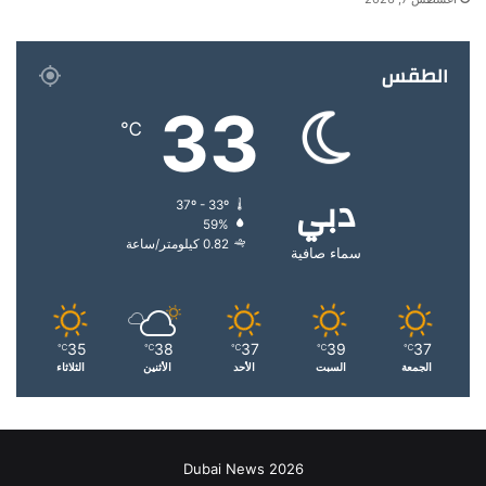
الطقس
33
℃
دبي
37º - 33º
59%
0.82 كيلومتر/ساعة
سماء صافية
35
38
37
39
37
℃
℃
℃
℃
℃
الجمعة
السبت
الأحد
الأثنين
الثلاثاء
Dubai News 2026