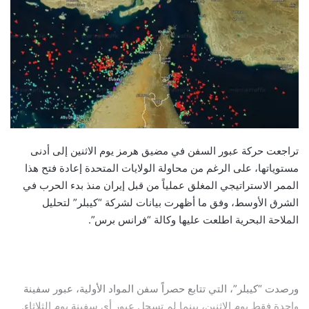
تراجعت حركة عبور السفن في مضيق هرمز يوم الاثنين إلى أدنى
مستوياتها، على الرغم من محاولة الولايات المتحدة إعادة فتح هذا
الممر الاستراتيجي المغلق عملياً من قبل إيران منذ بدء الحرب في
الشرق الأوسط، وفق ما أظهرت بيانات لشركة “كيبلر” لتحليل
الملاحة البحرية اطلعت عليها وكالة “فرانس برس”.
ورصدت “كيبلر”، التي تتابع حصراً سفن المواد الأولية، عبور سفينة
واحدة فقط يوم الاثنين، بينما لم تسجل عبور أي سفينة يوم الثلاثاء.