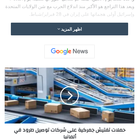
ويعد هذا التراجع هو الأكبر منذ اندلاع الحرب مع شن الولايات المتحدة
وإسرائيل أولى هجماتها على إيران في 28 فبراير/شباط.
اظهر المزيد
ح
م
ل
ا
ت
ت
ف
ت
ي
حملات تفتيش جمركية على شركات توصيل طرود في
ش
ألمانيا
ج