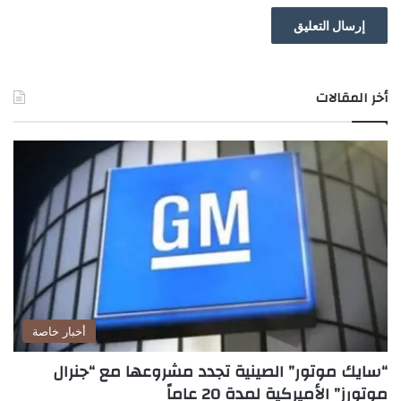
أخر المقالات
أخبار خاصة
“سايك موتور” الصينية تجدد مشروعها مع “جنرال
موتورز” الأميركية لمدة 20 عاماً