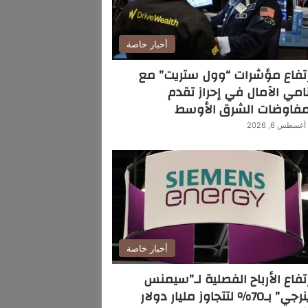
أخبار خاصة
تفاع مؤشرات “وول ستريت” مع
امي الآمال في إحراز تقدم
مفاوضات الشرق الأوسط
أغسطس 6, 2026
أخبار خاصة
تفاع الأرباح الفصلية لـ”سيمنس
ي” بـ70% لتتجاوز مليار دولار