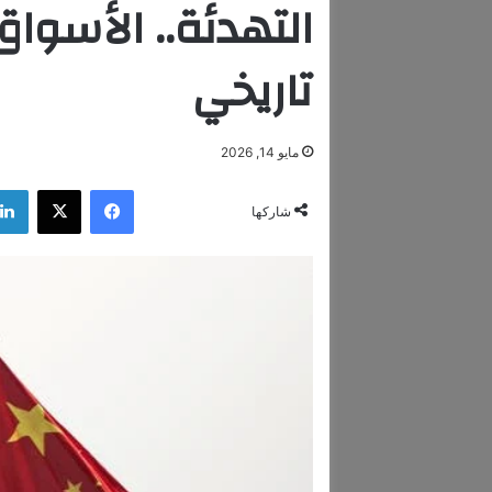
التهدئة.. الأسوا
تاريخي
مايو 14, 2026
فيسبوك
‫X
شاركها