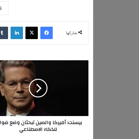
فيسبوك
‫X
لينكدإن
شاركها
ب
ي
س
ن
ت
:
أ
م
ي
بيسنت: أميركا والصين تبحثان وضع ضوا
ر
للذكاء الاصطناعي
ك
ا