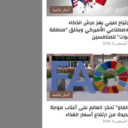
أخبار خاصة
تياح صيني يهز عرش الذكاء
اصطناعي الأميركي ويخلق “منطقة
وت” للمنافسين
أغسطس 6, 2026
أخبار خاصة
لفاو” تحذر: العالم على أعتاب موجة
يدة من ارتفاع أسعار الغذاء
أغسطس 6, 2026