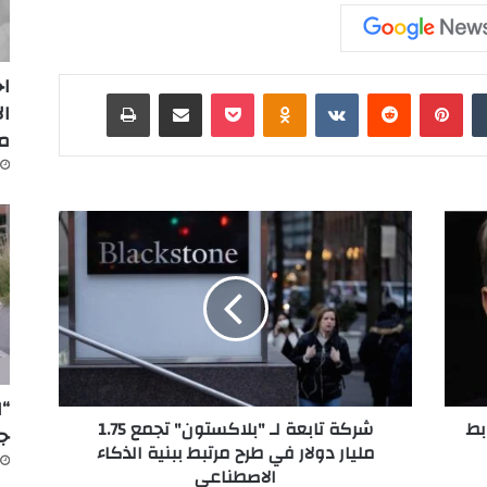
اج
‏Tumblr
بينتيريست
‏Reddit
‏VKontakte
Odnoklassniki
‫Pocket
مشاركة عبر البريد
طباعة
ال
م
ش
ر
ك
ة
ت
ا
ب
ع
“ا
ة
بط
شركة تابعة لـ "بلاكستون" تجمع 1.75
ل
جد
مليار دولار في طرح مرتبط ببنية الذكاء
ـ
الاصطناعي
"