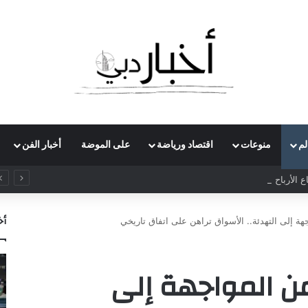
لم
منوعات
اقتصاد ورياضة
على الموضة
أخبار الفن
الأرباح الفصلية لـ”سيمنس إينرجي” بـ70% لتتجاوز مليار دولار
أخ
ة إلى التهدئة.. الأسواق تراهن على اتفاق تاريخي
ن المواجهة إلى