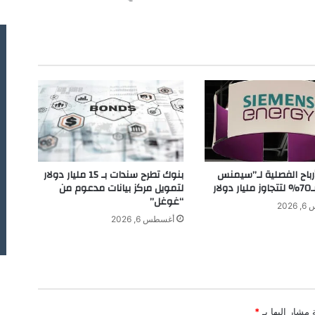
ب
ل
ا
ك
س
ت
و
ن
"
ت
ج
م
بنوك تطرح سندات بـ 15 مليار دولار
أرباح الفصلية لـ”سيمنس
ع
لتمويل مركز بيانات مدعوم من
لار
1
“غوغل”
202
.
أغسطس 6, 2026
7
5
م
ل
ي
ا
 مشار إليها بـ
*