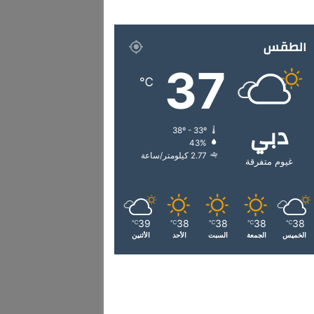
الطقس
37
℃
دبي
38º - 33º
43%
2.77 كيلومتر/ساعة
غيوم متفرقة
39
38
38
38
38
℃
℃
℃
℃
℃
الخميس
الجمعة
السبت
الأحد
الأثنين