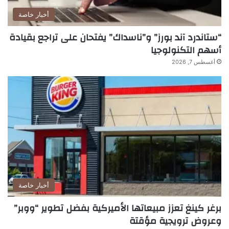
أخبار خاصة
“ستاندرد آند بورز” و”ناسداك” يفتحان على تراجع بقيادة
أسهم التكنولوجيا
أغسطس 7, 2026
أخبار خاصة
برغر كينغ تعزز مبيعاتها الأميركية بفضل تطوير “ووبر”
وعروض ترويجية مؤقتة