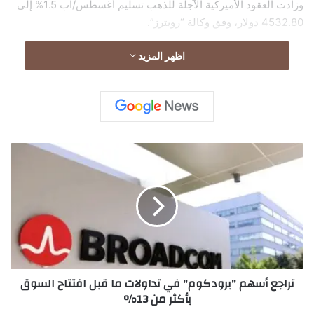
وزادت العقود الأميركية الآجلة للذهب تسليم أغسطس/آب 1.5% إلى
4532.80 دولار، وفق وكالة “رويترز”.
اظهر المزيد
ت
ر
ا
ج
ع
أ
س
ه
م
تراجع أسهم "برودكوم" في تداولات ما قبل افتتاح السوق
"
بأكثر من 13%
ب
ر