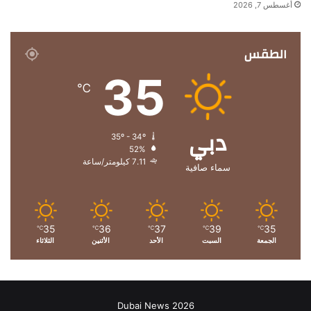
أغسطس 7, 2026
الطقس
35
℃
دبي
35º - 34º
52%
7.11 كيلومتر/ساعة
سماء صافية
35
36
37
39
35
℃
℃
℃
℃
℃
الجمعة
السبت
الأحد
الأثنين
الثلاثاء
Dubai News 2026