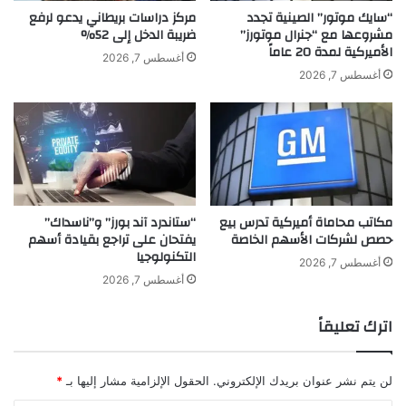
ف
ا
“سايك موتور” الصينية تجدد
مركز دراسات بريطاني يدعو لرفع
ت
م
مشروعها مع “جنرال موتورز”
ضريبة الدخل إلى 52%
ت
الأميركية لمدة 20 عاماً
س
أغسطس 7, 2026
ا
م
أغسطس 7, 2026
ح
س
ا
ت
ل
و
س
ى
و
6
ق
1
ب
أ
مكاتب محاماة أميركية تدرس بيع
“ستاندرد آند بورز” و”ناسداك”
أ
ل
حصص لشركات الأسهم الخاصة
يفتحان على تراجع بقيادة أسهم
ك
ف
التكنولوجيا
ث
د
أغسطس 7, 2026
ر
و
أغسطس 7, 2026
م
ل
ن
ا
اترك تعليقاً
1
ر
3
ل
%
أ
لن يتم نشر عنوان بريدك الإلكتروني.
الحقول الإلزامية مشار إليها بـ
*
و