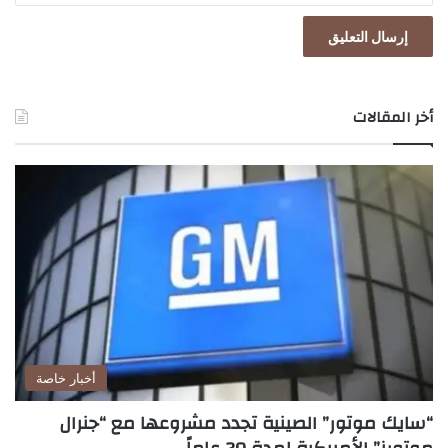
أخر المقالات
أخبار خاصة
“سايك موتور” الصينية تجدد مشروعها مع “جنرال