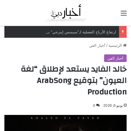
القائمة
ارتفاع الأرباح الفصلية لـ”سيمنس إينرجي” بـ70% لتتجاوز مليار دولار
الرئيسية
/
أخبار الفن
أخبار الفن
خالد الفايد يستعد لإطلاق “لغة
العيون” بتوقيع ArabSong
Production
يونيو 6, 2026
0