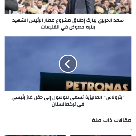
ر
ي
ر
سعد الحريري يبارك إطلاق مشروع مطار الرئيس الشهيد
ي
رينيه معوض في القليعات
ي
ب
ا
"
ر
ب
ك
ت
إ
ر
ط
و
ل
ن
ا
ا
ق
س
م
"
"بتروناس" الماليزية تسعى للوصول إلى حقل غاز رئيسي
ش
ا
في تركمانستان
ر
ل
و
م
ع
ا
مقالات ذات صلة
م
ل
ط
ي
ا
ز