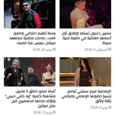
ر
ي
ا
ة
ل
ت
ر
س
ئ
ع
ي
ى
سابرين دعبول تستعد لإطلاق أول
وسط تنظيم احترافي وحضور
س
ل
أعمالها الغنائية في خطوة فنية
لافت.. نجاحات متتالية للمتعهد
ا
جديدة
ميشال عويس هذا الصيف
ل
ل
و
أغسطس 5, 2026
يوليو 20, 2026
ش
ص
ه
و
ي
ل
د
إ
ر
ل
ي
ى
ن
ح
الإعلامية مريم سبليني تواصل
أسما لمنور تحقق 3 ملايين
ي
ق
ترسيخ حضورها الإعلامي والرقمي
مشاهدة بأغنية “إيلا كنتي حبيبي”
ه
ل
بثقة وتألق
وتؤكد نجاحها الجماهيري قبل
م
غ
حفل موازين
ع
ا
يوليو 9, 2026
و
يونيو 13, 2026
ز