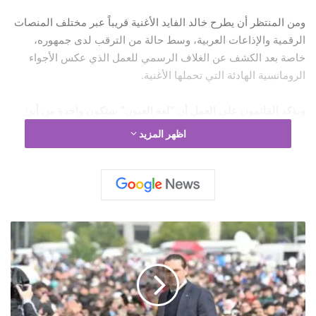
ومن المنتظر أن يطرح خالد الفايد الأغنية قريباً عبر مختلف المنصات
الرقمية والإذاعات العربية، وسط حالة من الترقب لدى جمهوره،
خاصة بعد الكشف عن الغلاف الرسمي للعمل الذي عكس الأجواء
الرومانسية الهادئة التي تحملها الأغنية.
ويؤكد القائمون على العمل أن “لغة العيون” ستكون واحدة من أبرز
الإصدارات الغنائية المقبلة، لما تحمله من عناصر فنية متكاملة
اظهر المزيد
وإحساس صادق يعكس هوية خالد الفايد الفنية وصوته المميز.
“لغة العيون” قريباً… إنتاج: ArabSong Production كلمات: وائل
الحسيني ألحان: هيثم الأمير توزيع موسيقي: ماجد ضاهر.
س
ع
د
ا
ل
ح