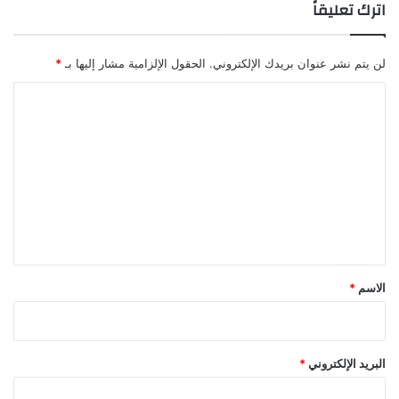
اترك تعليقاً
؟
ت
ر
ح
لن يتم نشر عنوان بريدك الإلكتروني.
الحقول الإلزامية مشار إليها بـ
*
أ
س
ا
ا
ل
ل
ت
ي
ب
ع
ل
ل
ح
ف
ي
ظ
ق
ا
ل
*
الاسم
*
ث
ر
و
ة
البريد الإلكتروني
*