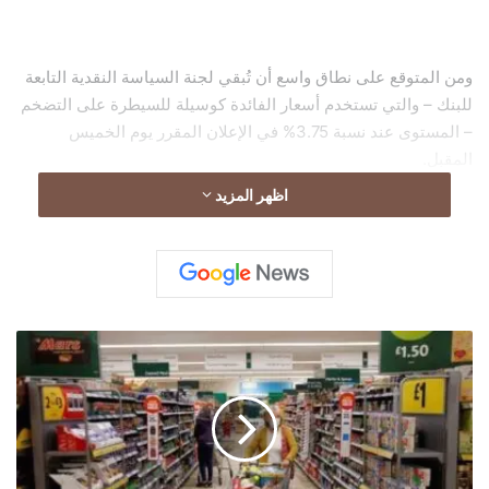
ومن المتوقع على نطاق واسع أن تُبقي لجنة السياسة النقدية التابعة
للبنك – والتي تستخدم أسعار الفائدة كوسيلة للسيطرة على التضخم
– المستوى عند نسبة 3.75% في الإعلان المقرر يوم الخميس
المقبل.
اظهر المزيد
م
و
ج
ة
إ
غ
ل