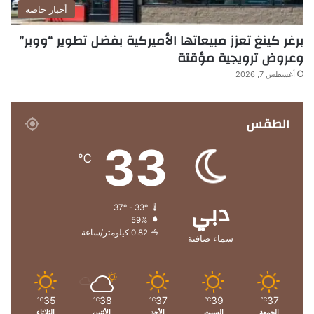
أخبار خاصة
برغر كينغ تعزز مبيعاتها الأميركية بفضل تطوير “ووبر”
وعروض ترويجية مؤقتة
أغسطس 7, 2026
الطقس
33
℃
دبي
37º - 33º
59%
0.82 كيلومتر/ساعة
سماء صافية
35
38
37
39
37
℃
℃
℃
℃
℃
الجمعة
السبت
الأحد
الأثنين
الثلاثاء