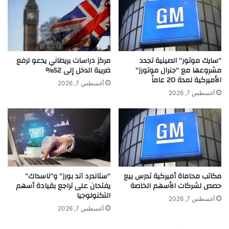
ز
م
ئ
ن
ة
ت
ف
ز
ي
ا
ب
ي
“سايك موتور” الصينية تجدد
مركز دراسات بريطاني يدعو لرفع
ر
د
مشروعها مع “جنرال موتورز”
ضريبة الدخل إلى 52%
ي
الأميركية لمدة 20 عاماً
ط
أغسطس 7, 2026
ط
ب
أغسطس 7, 2026
ا
ا
ن
ع
ي
ة
ا
ا
.
ل
.
أ
م
م
مكاتب محاماة أميركية تدرس بيع
“ستاندرد آند بورز” و”ناسداك”
ا
و
حصص لشركات الأسهم الخاصة
يفتحان على تراجع بقيادة أسهم
ا
ا
التكنولوجيا
ل
ل
أغسطس 7, 2026
س
و
أغسطس 7, 2026
ب
ي
ب
ق