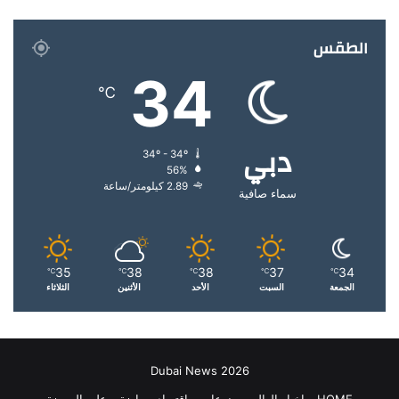
الطقس
34
℃
دبي
34º - 34º
56%
2.89 كيلومتر/ساعة
سماء صافية
35
38
38
37
34
℃
℃
℃
℃
℃
الجمعة
السبت
الأحد
الأثنين
الثلاثاء
Dubai News 2026