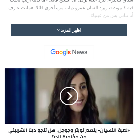
فيه ٤ بيوت»، ويرد الفنان عمرو دياب مرة أخرى قائلا: «مانت عارف
أنا نباتى بس من عينيا».
اظهر المزيد
«
ل
ع
ب
ة
ا
ل
ن
س
«لعبة النسيان» يتصدر تويتر وجوجل.. هل تنجو دينا الشربيني
ي
من مؤامرة نادر؟
ا