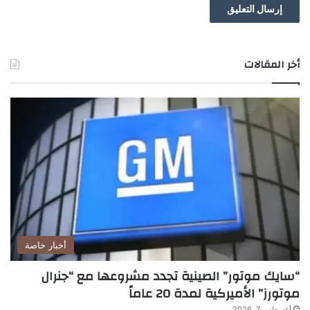
أخر المقالات
أخبار خاصة
“سايك موتور” الصينية تجدد مشروعها مع “جنرال
موتورز” الأميركية لمدة 20 عاماً
أغسطس 7, 2026