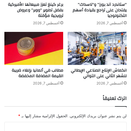
ت
ه
“ستاندرد آند بورز” و”ناسداك”
برغر كينغ تعزز مبيعاتها الأميركية
ن
يفتحان على تراجع بقيادة أسهم
بفضل تطوير “ووبر” وعروض
ر
التكنولوجيا
ترويجية مؤقتة
ج
ع
و
ل
أغسطس 7, 2026
أغسطس 7, 2026
د
ى
ي
د
ن
و
ا
ر
ا
ه
ل
ف
ش
ي
انكماش الإنتاج الصناعي الإيطالي
مطالب في ألمانيا بإلغاء ضريبة
ر
"
للشهر الثاني على التوالي
القيمة المضافة المخفضة
ب
ا
ي
ل
أغسطس 7, 2026
أغسطس 7, 2026
ن
ب
ي
ر
اترك تعليقاً
م
ن
ن
س
م
"
لن يتم نشر عنوان بريدك الإلكتروني.
الحقول الإلزامية مشار إليها بـ
*
ؤ
ا
ا