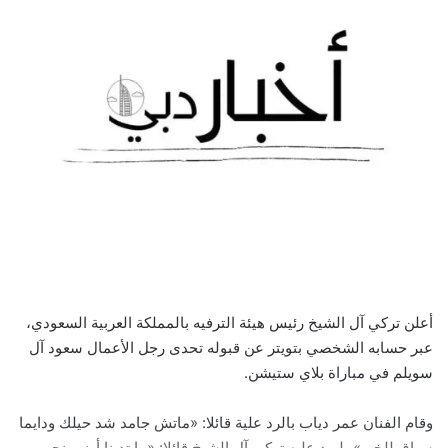
أعلن تركي آل الشيخ رئيس هيئة الترفيه بالمملكة العربية السعودي،
عبر حسابه الشخصي بتويتر عن قبوله تحدى رجل الأعمال سعود آل
سويلم في مباراة بلاي ستيشن.
وقام الفنان عمر دياب بالرد علية قائلا: «ماتش جامد شد حيلك ودايما
سباق للخير»، ليرد عليه تركى آل الشيخ قائلا: «ما تدينا أرنب نجيب