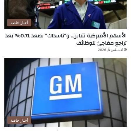
أخبار خاصة
الأسهم الأميركية تتباين.. و”ناسداك” يصعد 0.71% بعد
تراجع مفاجئ للوظائف
أغسطس 8, 2026
أخبار خاصة