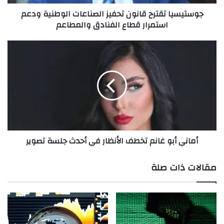
ت
جوستيسيا تقترح قانون تحفيز الصناعات الوطنية ودعم
ق
استمرار قطاع الفنادق والمطاعم
ت
ر
ح
أ
A post shared by Amani Abou Ghanem (@amaniaboughanem)
ق
م
ا
ا
ن
ن
و
ي
ن
أ
ت
ب
ح
و
ف
غ
أماني أبو غانم تخطف الأنظار في أحدث جلسة تصوير
ي
ا
ز
ن
ا
م
مقالات ذات صلة
ل
ت
ص
خ
ن
ط
ا
ف
ع
ا
ا
ل