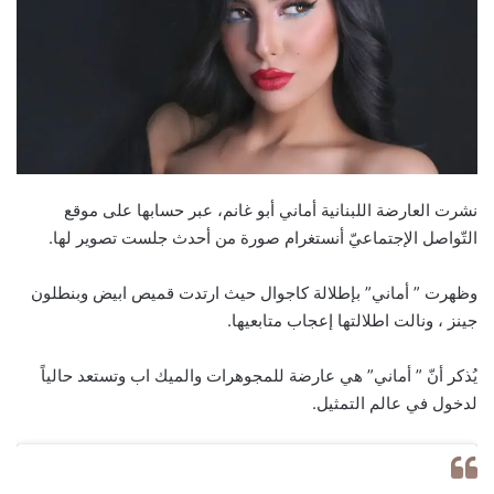
نشرت العارضة اللبنانية أماني أبو غانم، عبر حسابها على موقع
التّواصل الإجتماعيّ أنستغرام صورة من أحدث جلست تصوير لها.
وظهرت ” أماني” بإطلالة كاجوال حيث ارتدت قميص ابيض وبنطلون
جينز ، ونالت اطلالتها إعجاب متابعيها.
يُذكر أنّ ” أماني” هي عارضة للمجوهرات والميك اب وتستعد حالياً
لدخول في عالم التمثيل.