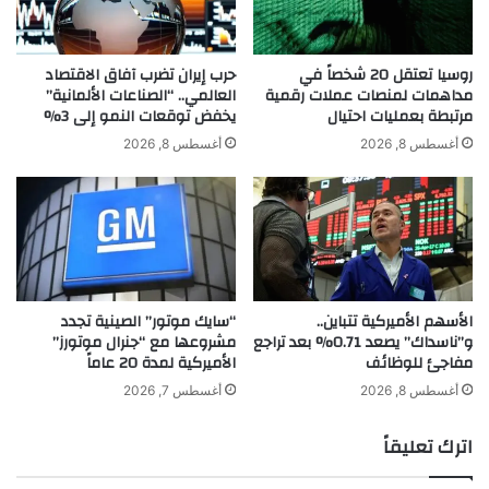
ت
أ
ا
ن
ل
ظ
روسيا تعتقل 20 شخصاً في
حرب إيران تضرب آفاق الاقتصاد
و
مداهمات لمنصات عملات رقمية
العالمي.. “الصناعات الألمانية”
ا
مرتبطة بعمليات احتيال
يخفض توقعات النمو إلى 3%
ط
ر
ن
ف
أغسطس 8, 2026
أغسطس 8, 2026
ي
ي
ة
أ
و
ح
د
د
ع
ث
م
ج
ا
ل
الأسهم الأميركية تتباين..
“سايك موتور” الصينية تجدد
س
س
و”ناسداك” يصعد 0.71% بعد تراجع
مشروعها مع “جنرال موتورز”
ت
ة
مفاجئ للوظائف
الأميركية لمدة 20 عاماً
م
ت
ر
ص
أغسطس 8, 2026
أغسطس 7, 2026
ا
و
ر
ي
اترك تعليقاً
ق
ر
ط