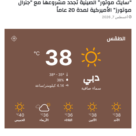
“سايك موتور” الصينية تجدد مشروعها مع “جنرال
موتورز” الأميركية لمدة 20 عاماً
أغسطس 7, 2026
الطقس
38
℃
دبي
38º - 35º
38%
4.14 كيلومتر/ساعة
سماء صافية
40
36
36
38
38
℃
℃
℃
℃
℃
الأحد
الأثنين
الثلاثاء
الأربعاء
الخميس