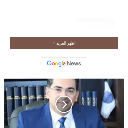
اظهر المزيد
ج
و
View this post on Instagram
س
ت
ي
س
ي
ا