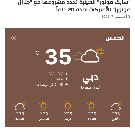
“سايك موتور” الصينية تجدد مشروعها مع “جنرال
موتورز” الأميركية لمدة 20 عاماً
أغسطس 7, 2026
الطقس
35
℃
دبي
36º - 33º
54%
1.79 كيلومتر/ساعة
غيوم متفرقة
38
39
35
35
36
℃
℃
℃
℃
℃
الأثنين
الثلاثاء
الأربعاء
الخميس
الجمعة