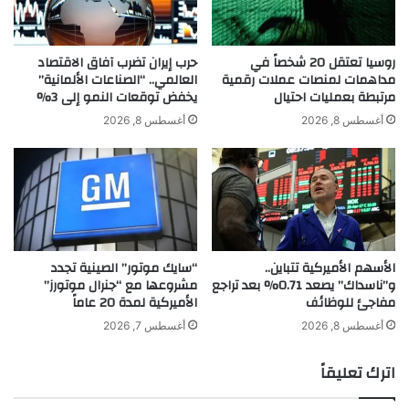
ط
ع
م
روسيا تعتقل 20 شخصاً في
حرب إيران تضرب آفاق الاقتصاد
ن
مداهمات لمنصات عملات رقمية
العالمي.. “الصناعات الألمانية”
مرتبطة بعمليات احتيال
يخفض توقعات النمو إلى 3%
أ
غ
أغسطس 8, 2026
أغسطس 8, 2026
ن
ي
ة
ل
ـ
ر
ا
الأسهم الأميركية تتباين..
“سايك موتور” الصينية تجدد
م
و”ناسداك” يصعد 0.71% بعد تراجع
مشروعها مع “جنرال موتورز”
ي
مفاجئ للوظائف
الأميركية لمدة 20 عاماً
ج
م
أغسطس 8, 2026
أغسطس 7, 2026
ا
ل
اترك تعليقاً
ع
ل