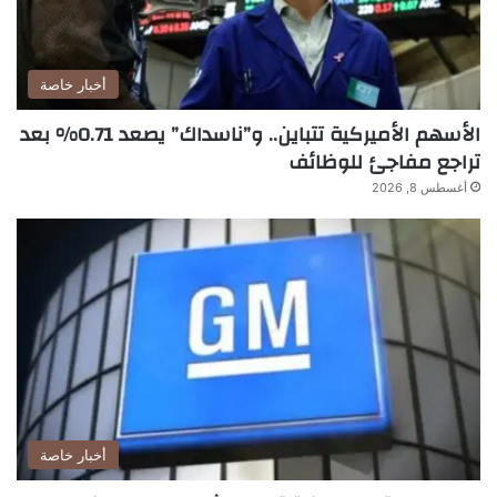
أخبار خاصة
الأسهم الأميركية تتباين.. و”ناسداك” يصعد 0.71% بعد
تراجع مفاجئ للوظائف
أغسطس 8, 2026
أخبار خاصة