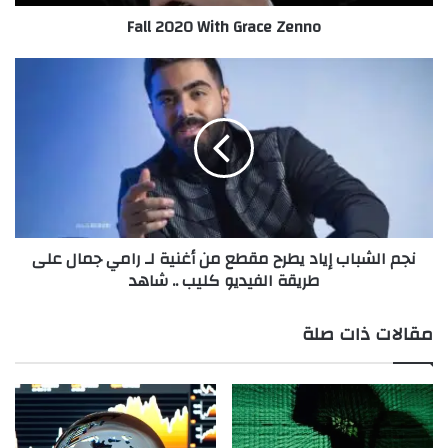
W
Fall 2020 With Grace Zenno
i
t
h
ن
G
ج
r
م
a
ا
c
ل
e
ش
Z
ب
e
ا
n
ب
نجم الشباب إياد يطرح مقطع من أغنية لـ رامي جمال على
n
إ
طريقة الفيديو كليب .. شاهد
o
ي
ا
د
مقالات ذات صلة
ي
ط
ر
ح
م
ق