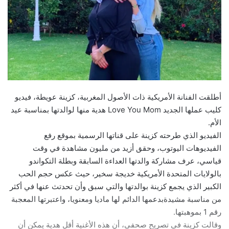
أطلقت الفنانة الأمريكية ذات الأصول المغربية، كزينة عويطة، فيديو
كليب عملها الجديد Love You Mom هدية منها لوالدتها بمناسبة عيد
الأم.
الفيديو الذي طرحته كزينة على قناتها الرسمية بموقع رفع
الفيديوهات اليوتوب، وحقق أزيد من مليون مشاهدة في وقت
قياسي، عرف مشاركة والدتها العداءة السابقة وبطلة التكواندو
بالولايات المتحدة الأمريكية خديجة سخير، حيث عكس حجم الحب
الكبير الذي يجمع كزينة بوالدتها والتي سبق وأن تحدتث عنها في أكثر
من مناسبة مشيدةبدعمها الدائم لها ماديا ومعنويا، واعتبرتها المعجبة
رقم 1 بموهبتها.
وقالت كزينة في تصريح صحفي، أن هذه الأغنية أقل هدية يمكن أن