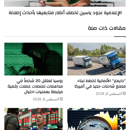
ص
ة
الإعلامية نجود ياسين تخطف أنظار متابعيها بأحداث إطلالة
ب
ن
ا
ج
غ
و
مقالات ذات صلة
إ
د
ب
ي
د
ا
ا
س
عٌ
ي
و
ن
ت
ت
م
خ
يّ
ط
“دايملر” الألمانية تخطط لبناء
روسيا تعتقل 20 شخصاً في
ز
مصنع شاحنات جديد في أميركا
مداهمات لمنصات عملات رقمية
ف
مرتبطة بعمليات احتيال
ف
أ
أغسطس 8, 2026
ا
ن
أغسطس 8, 2026
ق
ظ
ا
ا
ل
ر
ح
م
د
ت