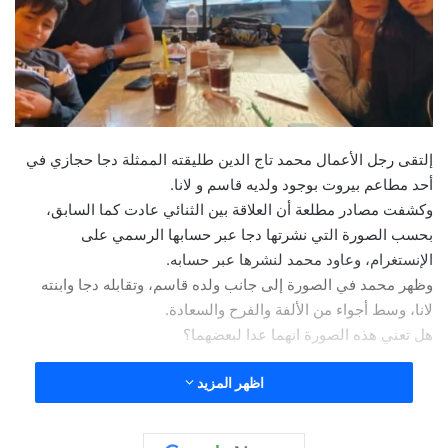
إلتقى رجل الأعمال محمد تاج الدين طليقته الممثلة دجا حجازي في
أحد مطاعم بيروت بوجود ولديه قاسم و لانا.
وكشفت مصادر مطلعة أن العلاقة بين الثنائي عادت كما السابق،
بحسب الصورة التي نشرتها دجا عبر حسابها الرسمي على
الإنستغرام، وعاود محمد لنشرها عبر حسابه.
وظهر محمد في الصورة إلى جانب ولده قاسم، وتقابله دجا وابنته
لانا، وسط أجواء من الألفة والفرح والسعادة.
هل تعني هذه الصورة انهما عدا لبعضهما؟
اظهر المزيد