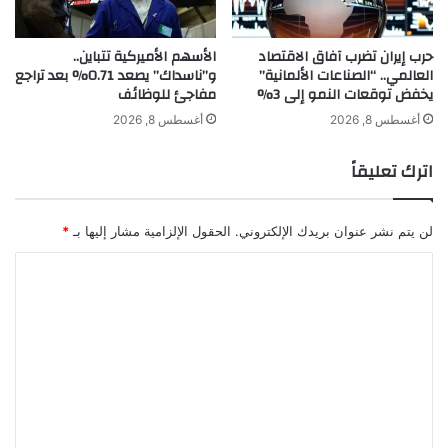
و
ا
د
ب
حرب إيران تضرب آفاق الاقتصاد
الأسهم الأميركية تتباين..
ع
العالمي.. “الصناعات الألمانية”
و”ناسداك” يصعد 0.71% بعد تراجع
ي
يخفض توقعات النمو إلى 3%
مفاجئ للوظائف
ه
ا
أغسطس 8, 2026
أغسطس 8, 2026
ب
أ
اترك تعليقاً
ح
د
ا
لن يتم نشر عنوان بريدك الإلكتروني.
الحقول الإلزامية مشار إليها بـ
*
ث
إ
ا
ط
ل
ل
ت
ا
ل
ع
ة
ل
ي
ق