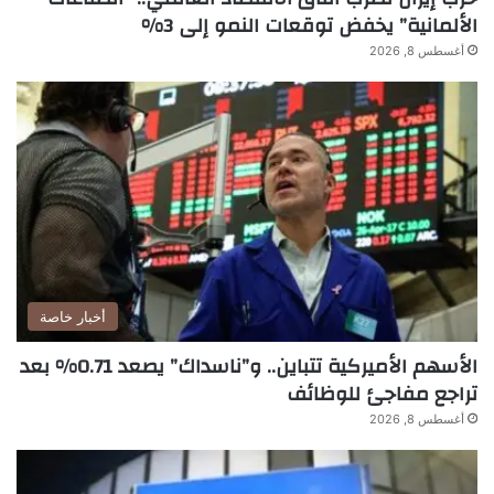
الألمانية” يخفض توقعات النمو إلى 3%
أغسطس 8, 2026
أخبار خاصة
الأسهم الأميركية تتباين.. و”ناسداك” يصعد 0.71% بعد
تراجع مفاجئ للوظائف
أغسطس 8, 2026