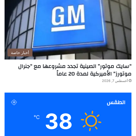
أخبار خاصة
“سايك موتور” الصينية تجدد مشروعها مع “جنرال
موتورز” الأميركية لمدة 20 عاماً
أغسطس 7, 2026
الطقس
38
℃