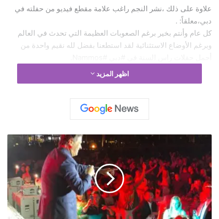
علاوة على ذلك ،نشر النجم راغب علامة مقطع فيديو من حفلته في
دبي،معلقاً: .
‏كل عام وأنتم بخير برغم الصعوبات العظيمة التي تحدث في العالم
وبرغم الأوضاع الاستثنائية لقد استطعنا بفضل لله نقيم واحدة من
أجمل حفلات راس السنة في #دبي #Nammos.
شكرا لكل من كان معنا وأخص بالذكر هذا الجمهور الرائع الذي أتى
اظهر المزيد
من كل مكان في العالم بالمئات. ‏اما الشكر الكبير فهو ‏ل
#الامارات_العربية_المتحدة قيادة وحكومة وشعباً الذين آمنوا السعادة
والرفاهية والأمان لكل من لم يجدهم في بلاده ”.
ا
ل
س
و
ب
ر
س
ت