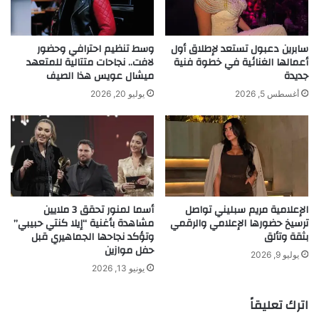
ل
ع
س
ا
ن
م
سابرين دعبول تستعد لإطلاق أول
وسط تنظيم احترافي وحضور
ة
ا
أعمالها الغنائية في خطوة فنية
لافت.. نجاحات متتالية للمتعهد
جديدة
ميشال عويس هذا الصيف
ف
ل
ي
ج
أغسطس 5, 2026
يوليو 20, 2026
د
د
ب
ي
ي
د
٢
٠
٢
١
الإعلامية مريم سبليني تواصل
أسما لمنور تحقق 3 ملايين
م
ترسيخ حضورها الإعلامي والرقمي
مشاهدة بأغنية “إيلا كنتي حبيبي”
ع
بثقة وتألق
وتؤكد نجاحها الجماهيري قبل
ج
حفل موازين
م
يوليو 9, 2026
يونيو 13, 2026
ه
و
ر
اترك تعليقاً
ه