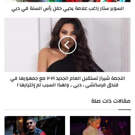
ا
السوبر ستار راغب علامة يحيي حفل رأس السنة في دبي
ر
ر
ا
ا
غ
ل
ب
ن
ع
ج
ل
م
ا
ة
م
ش
ة
ي
ي
ر
النجمة شيراز تستقبل العام الجديد ٢٠٢١ مع جمهورها في
ح
ا
فندق فرساتشي ، دبي .. ولهذا السبب تم إختيارها !
ي
ز
ي
ت
ح
س
مقالات ذات صلة
ف
ت
ل
ق
ر
ب
أ
ل
س
ا
ا
ل