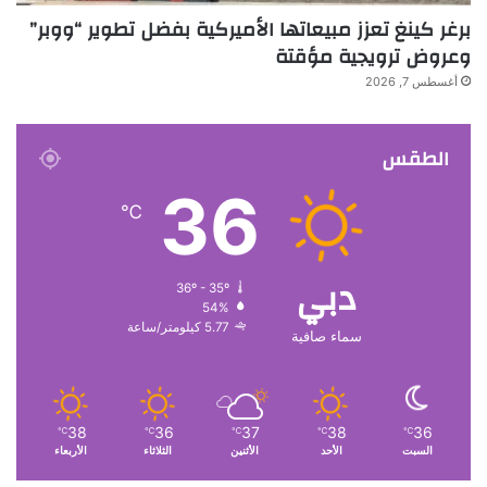
برغر كينغ تعزز مبيعاتها الأميركية بفضل تطوير “ووبر”
وعروض ترويجية مؤقتة
أغسطس 7, 2026
الطقس
36
℃
دبي
36º - 35º
54%
5.77 كيلومتر/ساعة
سماء صافية
38
36
37
38
36
℃
℃
℃
℃
℃
السبت
الأحد
الأثنين
الثلاثاء
الأربعاء