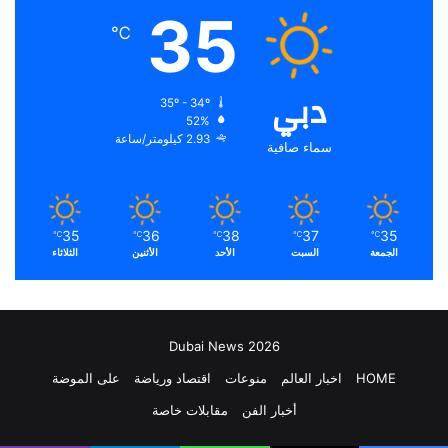
35
℃
دبي
35º - 34º
52%
2.93 كيلومتر/ساعة
سماء صافية
35
36
38
37
35
℃
℃
℃
℃
℃
الجمعة
السبت
الأحد
الأثنين
الثلاثاء
Dubai News 2026
HOME
اخبار العالم
منوعات
اقتصاد ورياضة
على الموضة
أخبار الفن
مقابلات خاصة