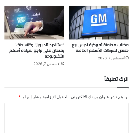
ا
ك
ع
ب
ي
د
ا
مكاتب محاماة أميركية تدرس بيع
“ستاندرد آند بورز” و”ناسداك”
ت
حصص لشركات الأسهم الخاصة
يفتحان على تراجع بقيادة أسهم
ف
التكنولوجيا
ي
أغسطس 7, 2026
ز
أغسطس 7, 2026
ي
ا
اترك تعليقاً
ر
ة
خ
لن يتم نشر عنوان بريدك الإلكتروني.
الحقول الإلزامية مشار إليها بـ
*
ا
ص
ا
ة
ل
ا
ت
ل
ى