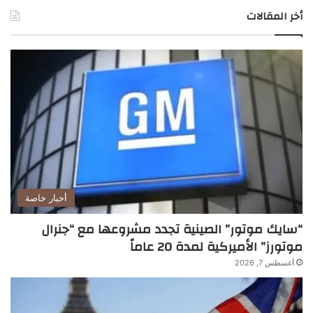
أخر المقالات
أخبار خاصة
“سايك موتور” الصينية تجدد مشروعها مع “جنرال
موتورز” الأميركية لمدة 20 عاماً
أغسطس 7, 2026