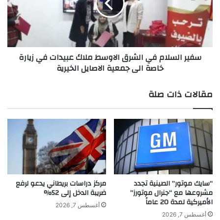
ب
ا
ر
ل
ن
س
ا
ل
م
ا
سفير السلام في الشرق الاوسط ملاك عبيدات في زيارة
ج
م
خاصة الى جمعية الاصايل الخيرية
ي
ف
و
ي
م
ا
مقالات ذات صلة
ي
ل
ق
ش
ر
ر
ي
ق
ب
ا
اً
ل
ا
و
س
“سايك موتور” الصينية تجدد
مركز دراسات بريطاني يدعو لرفع
ط
مشروعها مع “جنرال موتورز”
ضريبة الدخل إلى 52%
الأميركية لمدة 20 عاماً
م
أغسطس 7, 2026
ل
أغسطس 7, 2026