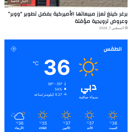
أخبار خاصة
برغر كينغ تعزز مبيعاتها الأميركية بفضل تطوير “ووبر”
وعروض ترويجية مؤقتة
أغسطس 7, 2026
الطقس
36
℃
دبي
36º - 35º
54%
6.27 كيلومتر/ساعة
سماء صافية
36
35
37
37
36
℃
℃
℃
℃
℃
السبت
الأحد
الأثنين
الثلاثاء
الأربعاء