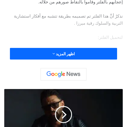
إعجابهم بالفلتر وقاموا بالتقاط صورهم من خلاله.
نذكرُ أنَّ هذا الفلتر تم تصميمه بطريقة تتشبه مع أفكار استشارية
التربية والسلوك رقية ميرزا .
لتحميل الفلتر:
https://www.instagram.com/ar/1056233968212642
اظهر المزيد
main
أ
غ
ن
ي
ة
ج