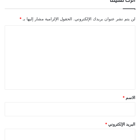
اترك تعليقاً
"
ا
ل
لن يتم نشر عنوان بريدك الإلكتروني.
الحقول الإلزامية مشار إليها بـ
*
س
و
ا
ش
ل
ي
ت
ل
م
ع
ي
ل
د
ي
ي
ا
ق
"
*
الاسم
*
البريد الإلكتروني
*