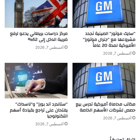
ا
ل
م
ش
ا
ا
ل
ش
ق
ة
“سايك موتور” الصينية تجدد
مركز دراسات بريطاني يدعو لرفع
ي
ا
مشروعها مع “جنرال موتورز”
ضريبة الدخل إلى 52%
الأميركية لمدة 20 عاماً
ا
ل
أغسطس 7, 2026
س
ص
أغسطس 7, 2026
ي
غ
ة
ي
ر
ة
و
ا
ل
مكاتب محاماة أميركية تدرس بيع
“ستاندرد آند بورز” و”ناسداك”
أ
حصص لشركات الأسهم الخاصة
يفتحان على تراجع بقيادة أسهم
ز
التكنولوجيا
ي
أغسطس 7, 2026
ا
أغسطس 7, 2026
ء
و