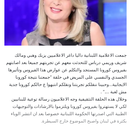
جمعت الاعلامية اللبنانية ​داليا داغر​ الاعلاميين ​يزبك وهبي​ و​مالك
شريف​ و​ريمي درباس​ للتحدثت معهم عن تجربتهم جميعا بعد اصابتهم
بفيروس كورونا المستجد والتكلم عن عوارض هذا الفيروس وتأثيرها
الجسدي والنفسي على المريض في حلقة “جمعتنا نتيجة كورونا
الايجابية…وحبينا ننقلكم تجربتنا ونقلكم انتبهوا ع حالكم كورونا جدية
مش لعبة ….” .
وخلال هذه الحلقة التثقيفية وجه الاعلاميون رسالة توعية للبنانيين
لكي لا يستهتروا بفيروس كورونا ويلتزموا بالارشادات والتوجيهات
الطبية التي اصدرتها الحكومة اللبنانية خصوصا بعد ان انتشر الوباء
بكثرة في لبنان واصبح الموضوع خارج السيطرة.