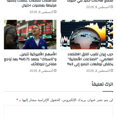
مصنع شاحنات جديد في أميركا
مداهمات لمنصات عملات رقمية
مرتبطة بعمليات احتيال
ل
أغسطس 8, 2026
ـ
أغسطس 8, 2026
ش
ي
ر
ي
ن
ع
ب
حرب إيران تضرب آفاق الاقتصاد
الأسهم الأميركية تتباين..
د
العالمي.. “الصناعات الألمانية”
و”ناسداك” يصعد 0.71% بعد تراجع
ا
يخفض توقعات النمو إلى 3%
مفاجئ للوظائف
ل
و
أغسطس 8, 2026
أغسطس 8, 2026
ه
ا
اترك تعليقاً
ب
لن يتم نشر عنوان بريدك الإلكتروني.
الحقول الإلزامية مشار إليها بـ
*
ا