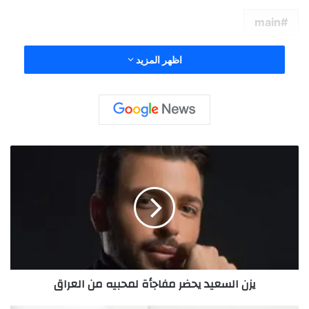
main
اظهر المزيد
ي
ز
ن
ا
ل
س
ع
ي
د
يزن السعيد يحضر مفاجأة لمحبيه من العراق
ي
ح