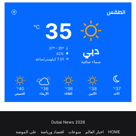
الطقس
35
℃
دبي
37º - 35º
62%
7.01 كيلومتر/ساعة
سماء صافية
40
36
36
38
37
℃
℃
℃
℃
℃
الأحد
الأثنين
الثلاثاء
الأربعاء
الخميس
Dubai News 2026
HOME
اخبار العالم
منوعات
اقتصاد ورياضة
على الموضة