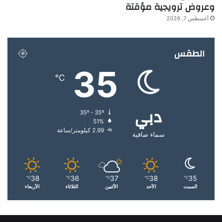
وعروض ترويجية مؤقتة
أغسطس 7, 2026
الطقس
35
℃
دبي
35º - 35º
51%
2.99 كيلومتر/ساعة
سماء صافية
38
36
37
38
35
℃
℃
℃
℃
℃
السبت
الأحد
الأثنين
الثلاثاء
الأربعاء