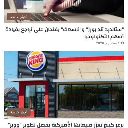
أخبار خاصة
“ستاندرد آند بورز” و”ناسداك” يفتحان على تراجع بقيادة
أسهم التكنولوجيا
أغسطس 7, 2026
أخبار خاصة
برغر كينغ تعزز مبيعاتها الأميركية بفضل تطوير “ووبر”