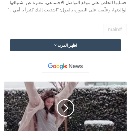
حسابها الخاص على موقع التواصل الاجتماعي، معبرة عن اشتياقها
لوالدتها، وعلّقت على الصورة بالقول: “اشتقت إليك كثيراً يا أمي ..”
main
اظهر المزيد
ه
ا
ن
د
ا
أ
ر
ت