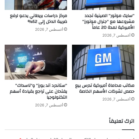
ل
ة
ج
ف
ي
“سايك موتور” الصينية تجدد
مركز دراسات بريطاني يدعو لرفع
مشروعها مع “جنرال موتورز”
ضريبة الدخل إلى 52%
ل
الأميركية لمدة 20 عاماً
م
أغسطس 7, 2026
"
أغسطس 7, 2026
ت
م
ا
س
ي
ح
ا
مكاتب محاماة أميركية تدرس بيع
“ستاندرد آند بورز” و”ناسداك”
ل
حصص لشركات الأسهم الخاصة
يفتحان على تراجع بقيادة أسهم
ن
التكنولوجيا
ي
أغسطس 7, 2026
ل
أغسطس 7, 2026
"
اترك تعليقاً