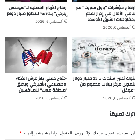
ج
ارتفاع مؤشرات “وول ستريت” مع
ارتفاع الأرباح الفصلية لـ”سيمنس
تنامي الآمال في إحراز تقدم
إينرجي” بـ70% لتتجاوز مليار دولار
د
بمفاوضات الشرق الأوسط
ي
أغسطس 6, 2026
د
أغسطس 6, 2026
ة
"
ش
ط
ب
ن
ا
بنوك تطرح سندات بـ 15 مليار دولار
اجتياح صيني يهز عرش الذكاء
"
لتمويل مركز بيانات مدعوم من
الاصطناعي الأميركي ويخلق
-
“غوغل”
“منطقة موت” للمنافسين
أغسطس 6, 2026
أغسطس 6, 2026
اترك تعليقاً
لن يتم نشر عنوان بريدك الإلكتروني.
الحقول الإلزامية مشار إليها بـ
*