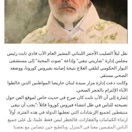
نقل ليلاً الصليب الأحمر اللبناني المشير العام ​الأب فادي تابت​ رئيس
مجلس إدارة “شاريتي تيفي” وإذاعة “صوت المحبة” إلى مستشفى
البوار الحكومي لتلقي العلاج نتيجة إصابته ب​فيروس كورونا​، ووضعه
الصحي مستقر.
وكانت دعت إدارة مزار سيدة لبنان حاريصا المواطنين الذين خالطوا
الآباء الإلتزام بالحجر الصحي.
إشارة إلى أن الأب تابت كان صرح في حديث خاص لموقع الفن حول
نصيحته للناس في ظل انتشاء فيروس كورونا قائلاً :”يجب أن نبقى
متيقظين لجميع الإرشادات التي تعطيها الدولة في هذه الفترة، أولاً
ارتداء الكمامات والققازات، فالخطر ليس فقط علينا، بل على جميع
الناس المقيمين معنا في المنزل. وبالطبع حين نتضامن مع بعضنا