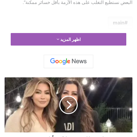
البعض نستطيع التغلب على هذه الأزمة بأقل خسائر ممكنة”.
main
اظهر المزيد
ن
و
ا
ل
ا
ل
ز
غ
ب