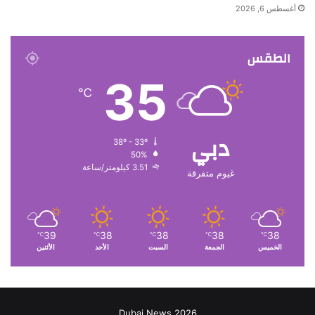
أغسطس 6, 2026
الطقس
35
℃
دبي
38º - 33º
50%
3.51 كيلومتر/ساعة
غيوم متفرقة
39
38
38
38
38
℃
℃
℃
℃
℃
الخميس
الجمعة
السبت
الأحد
الأثنين
Dubai News 2026