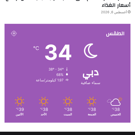
أسعار الغذاء
أغسطس 6, 2026
الطقس
34
℃
دبي
38º - 34º
68%
1.97 كيلومتر/ساعة
سماء صافية
39
38
38
38
38
℃
℃
℃
℃
℃
الخميس
الجمعة
السبت
الأحد
الأثنين