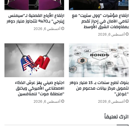
ق
غ
ة
ن
ح
ا
ارتفاع مؤشرات “وول ستريت” مع
ارتفاع الأرباح الفصلية لـ”سيمنس
ر
تنامي الآمال في إحراز تقدم
إينرجي” بـ70% لتتجاوز مليار دولار
ء
بمفاوضات الشرق الأوسط
ف
ن
أغسطس 6, 2026
ي
ح
أغسطس 6, 2026
ة
و
ا
ل
ن
ج
و
م
بنوك تطرح سندات بـ 15 مليار دولار
اجتياح صيني يهز عرش الذكاء
يّ
لتمويل مركز بيانات مدعوم من
الاصطناعي الأميركي ويخلق
ة
“غوغل”
“منطقة موت” للمنافسين
.
.
أغسطس 6, 2026
أغسطس 6, 2026
!
اترك تعليقاً