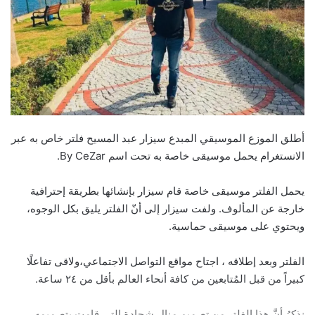
أطلق الموزع الموسيقي المبدع سيزار عبد المسيح فلتر خاص به عبر
الانستغرام يحمل موسيقى خاصة به تحت اسم By CeZar.
يحمل الفلتر موسيقى خاصة قام سيزار بإنشائها بطريقة إحترافية
خارجة عن المألوف. ولفت سيزار إلى أنّ الفلتر يليق بكل الوجوه،
ويحتوي على موسيقى حماسية.
الفلتر وبعد إطلاقه ، اجتاح مواقع التواصل الاجتماعي،ولاقى تفاعلًا
كبيراً من قبل المُتابعين من كافة أنحاء العالم بأقل من ٢٤ ساعة.
نذكرُ أنَّ هذا الفلتر من تصميم منال شحادة التي قامت بتصميمه