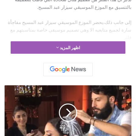
بالتنسيق مع الموزع الموسيقي سيزار عبد المسيح.
إلى جانب ذلك،يحضر الموزع الموسيقي سيزار عبد المسيح مفاجأة
سارة لجميع متابعيه الا وهي تصميم موسيقى خاصة بمناسبتهم مع
فلتر.
اظهر المزيد
لتحميل الفلتر :
https://www.instagram.com/ar/3777377412319983
main
ا
ل
م
ز
ي
ن
ح
س