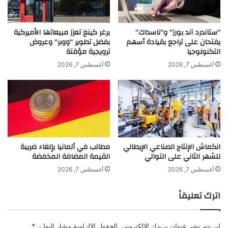
ا
https://www.youtube.com/user/ChakerChannel
ت
ل
ل
Facebook: www.facebook.com/chakerkhazaalpage
و
ف
“ستاندرد آند بورز” و”ناسداك”
برغر كينغ تعزز مبيعاتها الأميركية
Instagram/Twitter: @ChakerKhazaal
ر
يفتحان على تراجع بقيادة أسهم
بفضل تطوير “ووبر” وعروض
ز
التكنولوجيا
ترويجية مؤقتة
ق
ي
ة
و
أغسطس 7, 2026
أغسطس 7, 2026
ك
ن
ع
ا
ل
ت
ا
"
ق
إ
ة
ل
ا
ج
انكماش الإنتاج الصناعي الإيطالي
مطالب في ألمانيا بإلغاء ضريبة
ل
ي
للشهر الثاني على التوالي
القيمة المضافة المخفضة
ص
"
و
أغسطس 7, 2026
أغسطس 7, 2026
ت
ب
اترك تعليقاً
ا
ل
ح
لن يتم نشر عنوان بريدك الإلكتروني.
الحقول الإلزامية مشار إليها بـ
*