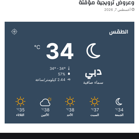
وعروض ترويجية مؤقتة
أغسطس 7, 2026
الطقس
34
℃
دبي
34º - 34º
57%
2.44 كيلومتر/ساعة
سماء صافية
35
38
38
37
34
℃
℃
℃
℃
℃
الجمعة
السبت
الأحد
الأثنين
الثلاثاء