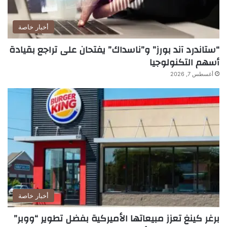
أخبار خاصة
“ستاندرد آند بورز” و”ناسداك” يفتحان على تراجع بقيادة
أسهم التكنولوجيا
أغسطس 7, 2026
أخبار خاصة
برغر كينغ تعزز مبيعاتها الأميركية بفضل تطوير “ووبر”