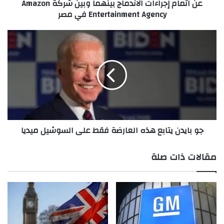
عن اتمام إجراءات الاندماج بينهما وبين شركة Amazon
o
Entertainment Agency في مصر
n
g
P
ج
r
و
o
ب
d
ا
u
ي
c
د
t
ن
i
ي
o
ت
جو بايدن يتابع هذه العارضة فقط على السوشيل ميديا
n
ا
و
ب
ش
ع
مقالات ذات صلة
ر
ه
ك
ذ
ة
ه
J
ا
J
ل
P
ع
r