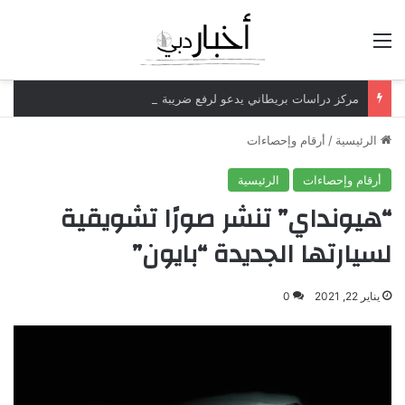
القائمة
مركز دراسات بريطاني يدعو لرفع ضريبة الدخل إلى 52%
الرئيسية
/
أرقام وإحصاءات
أرقام وإحصاءات
الرئيسية
“هيونداي” تنشر صورًا تشويقية
لسيارتها الجديدة “بايون”
يناير 22, 2021
0