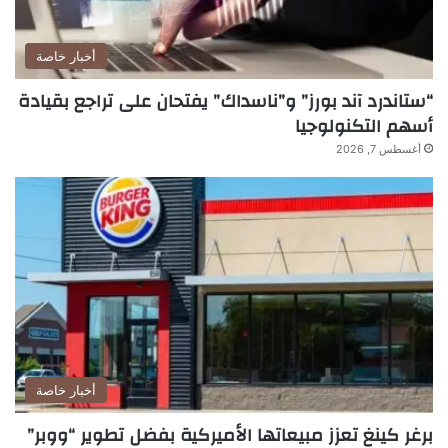
أخبار خاصة
“ستاندرد آند بورز” و”ناسداك” يفتحان على تراجع بقيادة
أسهم التكنولوجيا
أغسطس 7, 2026
أخبار خاصة
برغر كينغ تعزز مبيعاتها الأميركية بفضل تطوير “ووبر”