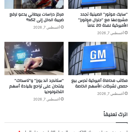
ا
o
ر
d
ض
“سايك موتور” الصينية تجدد
مركز دراسات بريطاني يدعو لرفع
u
مشروعها مع “جنرال موتورز”
ضريبة الدخل إلى 52%
ة
c
الأميركية لمدة 20 عاماً
ف
أغسطس 7, 2026
t
ق
أغسطس 7, 2026
i
ط
o
ع
n
ل
ت
ى
ع
ا
ل
ل
ن
س
مكاتب محاماة أميركية تدرس بيع
“ستاندرد آند بورز” و”ناسداك”
ع
و
حصص لشركات الأسهم الخاصة
يفتحان على تراجع بقيادة أسهم
ن
ش
التكنولوجيا
ا
ي
أغسطس 7, 2026
ت
ل
أغسطس 7, 2026
م
م
ا
ي
اترك تعليقاً
م
د
إ
ي
ج
ا
لن يتم نشر عنوان بريدك الإلكتروني.
الحقول الإلزامية مشار إليها بـ
*