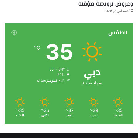
وعروض ترويجية مؤقتة
أغسطس 7, 2026
الطقس
35
℃
دبي
35º - 34º
52%
7.11 كيلومتر/ساعة
سماء صافية
35
36
37
39
35
℃
℃
℃
℃
℃
الجمعة
السبت
الأحد
الأثنين
الثلاثاء