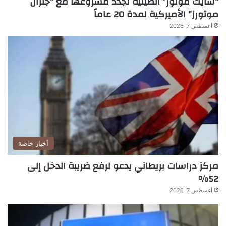
“سايك موتور” الصينية تجدد مشروعها مع “جنرال
e
موتورز” الأميركية لمدة 20 عاماً
n
أغسطس 7, 2026
t
A
g
e
n
c
y
ف
ي
م
ص
أخبار خاصة
ر
مركز دراسات بريطاني يدعو لرفع ضريبة الدخل إلى
52%
أغسطس 7, 2026