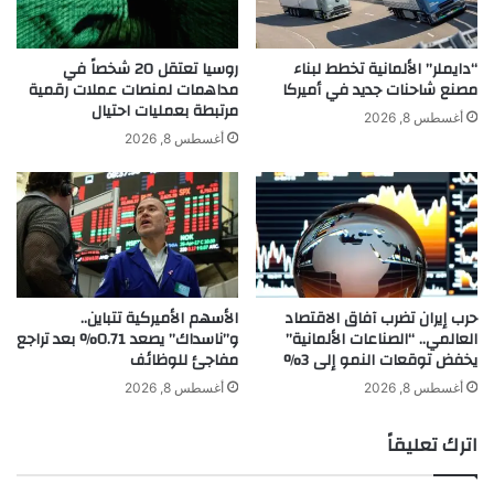
م
ل
ا
ف
ل
ت
“دايملر” الألمانية تخطط لبناء
روسيا تعتقل 20 شخصاً في
م
مصنع شاحنات جديد في أميركا
مداهمات لمنصات عملات رقمية
ا
مرتبطة بعمليات احتيال
ع
ل
أغسطس 8, 2026
ا
أ
أغسطس 8, 2026
ر
ن
ض
ظ
و
ا
ا
ر
ل
ب
م
أ
ؤ
ح
حرب إيران تضرب آفاق الاقتصاد
الأسهم الأميركية تتباين..
ت
د
العالمي.. “الصناعات الألمانية”
و”ناسداك” يصعد 0.71% بعد تراجع
م
ث
يخفض توقعات النمو إلى 3%
مفاجئ للوظائف
ر
ص
ا
و
أغسطس 8, 2026
أغسطس 8, 2026
ت
ر
ه
اترك تعليقاً
ا