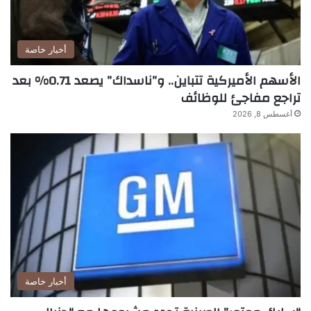
أخبار خاصة
الأسهم الأميركية تتباين.. و”ناسداك” يصعد 0.71% بعد
تراجع مفاجئ للوظائف
أغسطس 8, 2026
أخبار خاصة