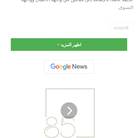
التسوق.
main
اظهر المزيد
ش
ر
ك
ة
8
5
ل
ت
ن