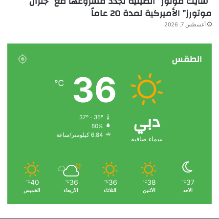
“سايك موتور” الصينية تجدد مشروعها مع “جنرال
موتورز” الأميركية لمدة 20 عاماً
أغسطس 7, 2026
الطقس
36
℃
دبي
37º - 35º
60%
6.84 كيلومتر/ساعة
سماء صافية
40
36
36
38
37
℃
℃
℃
℃
℃
الأحد
الأثنين
الثلاثاء
الأربعاء
الخميس