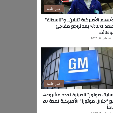
أخبار خاصة
أسهم الأميركية تتباين.. و”ناسداك”
يصعد 0.71% بعد تراجع مفاجئ
لوظائف
أغسطس 8, 2026
أخبار خاصة
ايك موتور” الصينية تجدد مشروعها
مع “جنرال موتورز” الأميركية لمدة 20
ماً