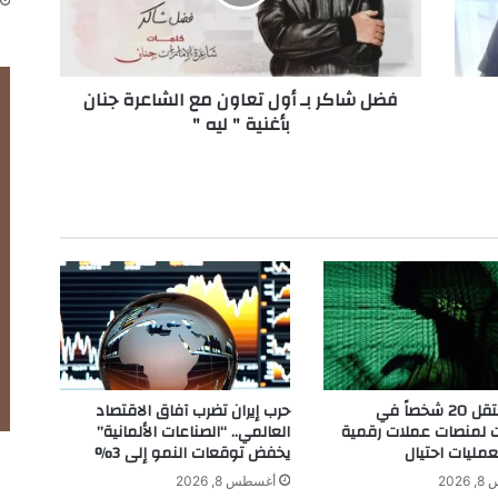
ك
ر
ب
ـ
فضل شاكر بـ أول تعاون مع الشاعرة جنان
أ
بأغنية " ليه "
و
ل
ت
ع
ا
و
ن
م
ع
ا
ل
ش
ا
روسيا تعتقل 20 شخصاً في
حرب إيران تضرب آفاق الاقتصاد
ع
 لمنصات عملات رقمية
العالمي.. “الصناعات الألمانية”
ر
عمليات احتيال
يخفض توقعات النمو إلى 3%
ة
202
أغسطس 8, 2026
ج