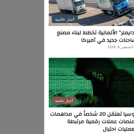
أخبار عالمية
ايملر” الألمانية تخطط لبناء مصنع
حنات جديد في أميركا
أغسطس 8, 2026
أخبار خاصة
روسيا تعتقل 20 شخصاً في مداهمات
منصات عملات رقمية مرتبطة
مليات احتيال