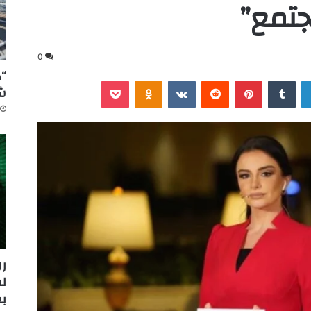
جتمع”
0
“د
لينكدإن
‏Tumblr
بينتيريست
‏Reddit
‏VKontakte
Odnoklassniki
‫Pocket
شا
ل
بع