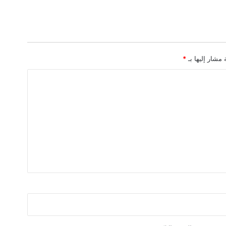
ن
ا
ن
ب
أ
 مشار إليها بـ
*
غ
ن
ي
ة
"
ل
ي
ه
"