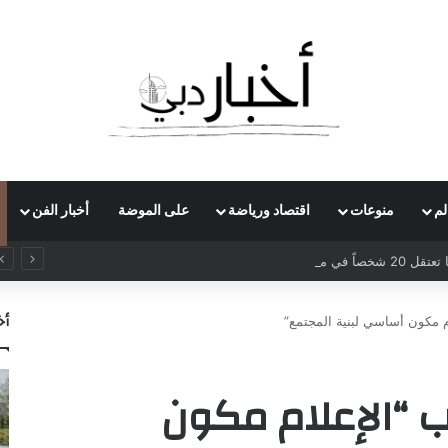
لم
منوعات
اقتصاد ورياضة
على الموضة
أخبار الفن
روسيا تعتقل 20 شخصاً في مداهمات لمنصات عملات رقمية مرتبطة بعمليات احتيال
أخ
لام مكون أساسي لبنية المجتمع”
يب “الإعلام مكون