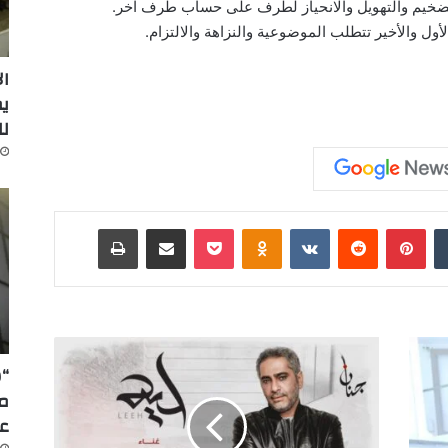
التضخيم والتهويل والانحياز لطرف على حساب طرف آخر.
ول والأخير تتطلب الموضوعية والنزاهة والالتزام.
ال
ل
‏Tumblr
بينتيريست
‏Reddit
‏VKontakte
Odnoklassniki
‫Pocket
مشاركة عبر البريد
طباعة
ف
ض
“س
ل
ش
عا
ا