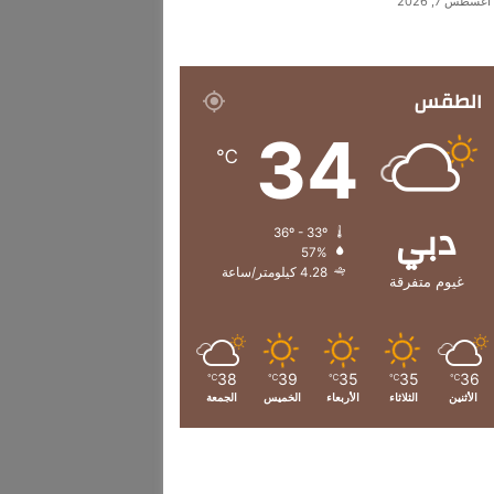
أغسطس 7, 2026
الطقس
34
℃
دبي
36º - 33º
57%
4.28 كيلومتر/ساعة
غيوم متفرقة
38
39
35
35
36
℃
℃
℃
℃
℃
الأثنين
الثلاثاء
الأربعاء
الخميس
الجمعة